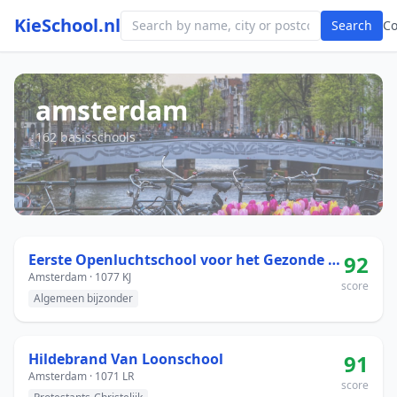
KieSchool.nl
Search
C
amsterdam
162 basisschools
Eerste Openluchtschool voor het Gezonde Kind
92
Amsterdam · 1077 KJ
score
Algemeen bijzonder
Hildebrand Van Loonschool
91
Amsterdam · 1071 LR
score