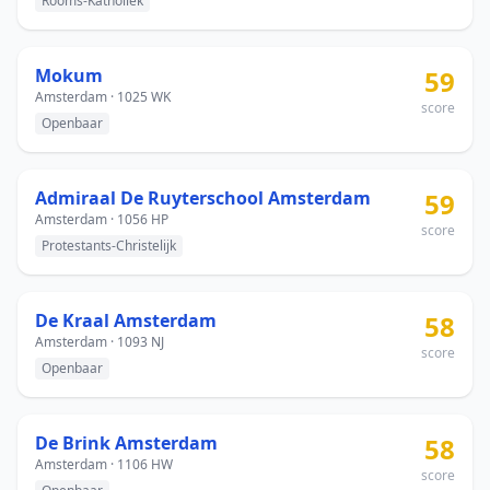
Rooms-Katholiek
Mokum
59
Amsterdam · 1025 WK
score
Openbaar
Admiraal De Ruyterschool Amsterdam
59
Amsterdam · 1056 HP
score
Protestants-Christelijk
De Kraal Amsterdam
58
Amsterdam · 1093 NJ
score
Openbaar
De Brink Amsterdam
58
Amsterdam · 1106 HW
score