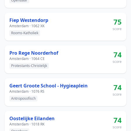
Openbaar
Fiep Westendorp
75
Amsterdam · 1062 XK
score
Rooms-Katholiek
Pro Rege Noorderhof
74
Amsterdam · 1064 CE
score
Protestants-Christelijk
Geert Groote School - Hygieaplein
74
Amsterdam · 1076 RS
score
Antroposofisch
Oostelijke Eilanden
74
Amsterdam · 1018 RK
score