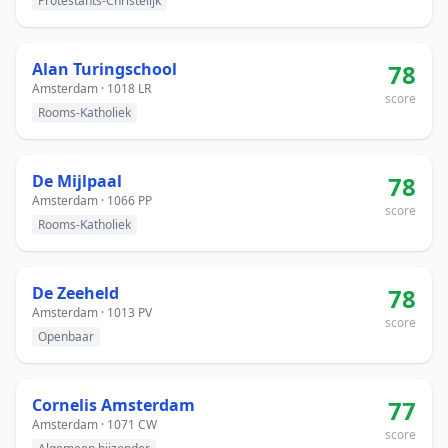
Protestants-Christelijk
Alan Turingschool
78
Amsterdam · 1018 LR
score
Rooms-Katholiek
De Mijlpaal
78
Amsterdam · 1066 PP
score
Rooms-Katholiek
De Zeeheld
78
Amsterdam · 1013 PV
score
Openbaar
Cornelis Amsterdam
77
Amsterdam · 1071 CW
score