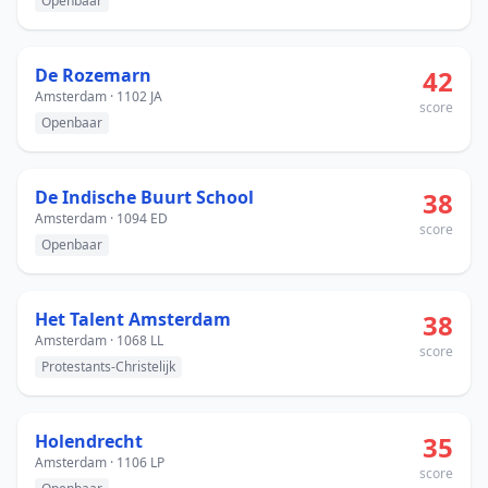
Openbaar
De Rozemarn
42
Amsterdam · 1102 JA
score
Openbaar
De Indische Buurt School
38
Amsterdam · 1094 ED
score
Openbaar
Het Talent Amsterdam
38
Amsterdam · 1068 LL
score
Protestants-Christelijk
Holendrecht
35
Amsterdam · 1106 LP
score