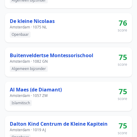
Algemeen bijzonder
De kleine Nicolaas
76
Amsterdam · 1075 NL
score
Openbaar
Buitenveldertse Montessorischool
75
Amsterdam · 1082 GN
score
Algemeen bijzonder
Al Maes (de Diamant)
75
Amsterdam · 1057 ZW
score
Islamitisch
Dalton Kind Centrum de Kleine Kapitein
75
Amsterdam · 1019 AJ
score