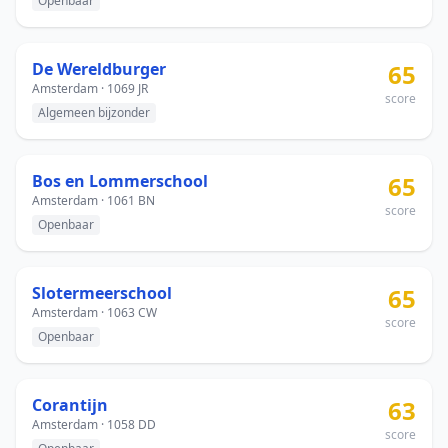
Openbaar
De Wereldburger
65
Amsterdam · 1069 JR
score
Algemeen bijzonder
Bos en Lommerschool
65
Amsterdam · 1061 BN
score
Openbaar
Slotermeerschool
65
Amsterdam · 1063 CW
score
Openbaar
Corantijn
63
Amsterdam · 1058 DD
score