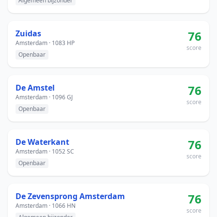
Algemeen bijzonder
Zuidas
76
Amsterdam · 1083 HP
score
Openbaar
De Amstel
76
Amsterdam · 1096 GJ
score
Openbaar
De Waterkant
76
Amsterdam · 1052 SC
score
Openbaar
De Zevensprong Amsterdam
76
Amsterdam · 1066 HN
score