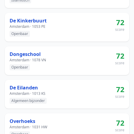
Islamitisch
De Kinkerbuurt
72
Amsterdam · 1053 PE
score
Openbaar
Dongeschool
72
Amsterdam · 1078 VN
score
Openbaar
De Eilanden
72
Amsterdam · 1013 KS
score
Algemeen bijzonder
Overhoeks
72
Amsterdam · 1031 HW
score