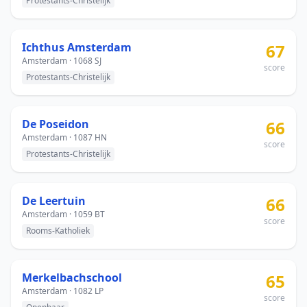
Protestants-Christelijk
Ichthus Amsterdam
67
Amsterdam · 1068 SJ
score
Protestants-Christelijk
De Poseidon
66
Amsterdam · 1087 HN
score
Protestants-Christelijk
De Leertuin
66
Amsterdam · 1059 BT
score
Rooms-Katholiek
Merkelbachschool
65
Amsterdam · 1082 LP
score