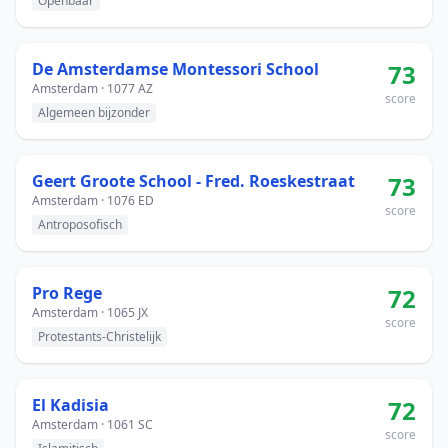
Openbaar
De Amsterdamse Montessori School
73
Amsterdam · 1077 AZ
score
Algemeen bijzonder
Geert Groote School - Fred. Roeskestraat
73
Amsterdam · 1076 ED
score
Antroposofisch
Pro Rege
72
Amsterdam · 1065 JX
score
Protestants-Christelijk
El Kadisia
72
Amsterdam · 1061 SC
score