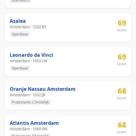
Islamitisch
Azalea
69
Amsterdam · 1032 BT
score
Openbaar
Leonardo da Vinci
69
Amsterdam · 1053 LW
score
Openbaar
Oranje Nassau Amsterdam
68
Amsterdam · 1032 JR
score
Protestants-Christelijk
Atlantis Amsterdam
68
Amsterdam · 1069 WK
score