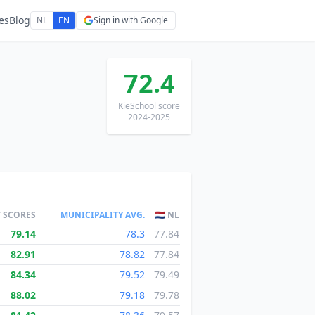
es
Blog
NL
EN
Sign in with Google
72.4
KieSchool score
2024-2025
T SCORES
MUNICIPALITY AVG.
🇳🇱 NL
79.14
78.3
77.84
82.91
78.82
77.84
84.34
79.52
79.49
88.02
79.18
79.78