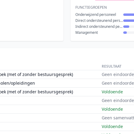
FUNCTIEGROEPEN
Onderwijzend personeel
Direct ondersteunend personeel
Indirect ondersteunend personeel
Management
RESULTAAT
oek (met of zonder bestuursgesprek)
Geen eindoorde
holen/opleidingen
Geen eindoorde
oek (met of zonder bestuursgesprek)
Voldoende
Geen eindoorde
Voldoende
Geen samenvatt
Voldoende