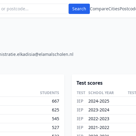
Search
Compare
Cities
Postcod
istratie.elkadisia@elamalscholen.nl
Test scores
STUDENTS
TEST
SCHOOL YEAR
TES
667
IEP
2024-2025
625
IEP
2023-2024
545
IEP
2022-2023
527
IEP
2021-2022