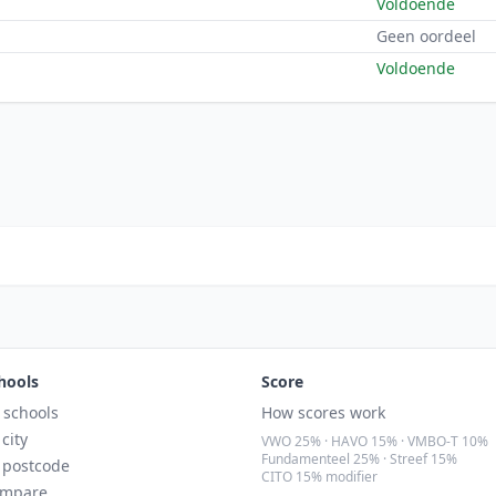
Voldoende
Geen oordeel
Voldoende
hools
Score
l schools
How scores work
 city
VWO 25% · HAVO 15% · VMBO-T 10%
Fundamenteel 25% · Streef 15%
 postcode
CITO 15% modifier
mpare