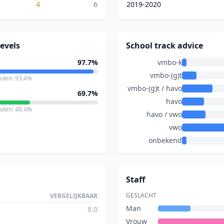
4
6
2019-2020
evels
School track advice
97.7%
vmbo-k
vmbo-(g)t
holen: 93.4%
vmbo-(g)t / havo
69.7%
havo
holen: 48.4%
havo / vwo
vwo
onbekend
Staff
GESLACHT
VERGELIJKBAAR
Man
8.0
Vrouw