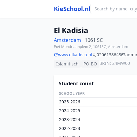
KieSchool.nl
El Kadisia
Amsterdam
· 1061 SC
Piet Mondriaanplein 2, 1061SC, Amsterdam
www.elkadisia.nl
0206138648
admin
BRIN: 24MW00
Islamitisch
PO-BO
Student count
SCHOOL YEAR
2025-2026
2024-2025
2023-2024
2022-2023