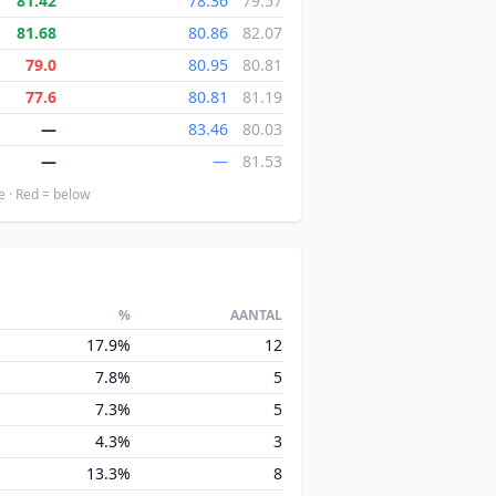
81.42
78.36
79.57
81.68
80.86
82.07
79.0
80.95
80.81
77.6
80.81
81.19
—
83.46
80.03
—
—
81.53
e · Red = below
%
AANTAL
17.9%
12
7.8%
5
7.3%
5
4.3%
3
13.3%
8