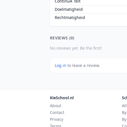
ContinuÃ¯teit
Doelmatigheid
Rechtmatigheid
REVIEWS (0)
No reviews yet. Be the first!
Log in
to leave a review.
KieSchool.nl
Sc
About
Al
Contact
By
Privacy
By
Terms
Co