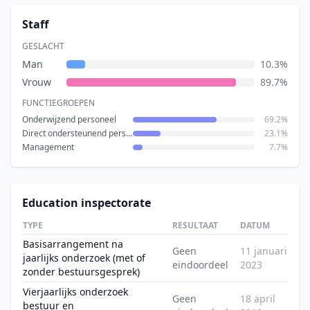
Staff
GESLACHT
Man
10.3%
Vrouw
89.7%
FUNCTIEGROEPEN
Onderwijzend personeel
69.2%
Direct ondersteunend personeel
23.1%
Management
7.7%
Education inspectorate
TYPE
RESULTAAT
DATUM
Basisarrangement na
Geen
11 januari
jaarlijks onderzoek (met of
eindoordeel
2023
zonder bestuursgesprek)
Vierjaarlijks onderzoek
Geen
18 april
bestuur en