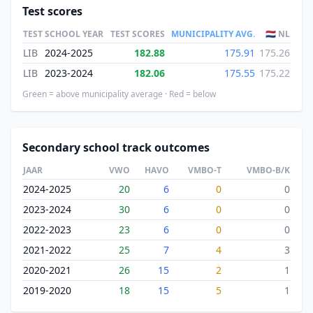
Test scores
TEST
SCHOOL YEAR
TEST SCORES
MUNICIPALITY AVG.
🇳🇱 NL
LIB
2024-2025
182.88
175.91
175.26
LIB
2023-2024
182.06
175.55
175.22
Green = above municipality average · Red = below
Secondary school track outcomes
JAAR
VWO
HAVO
VMBO-T
VMBO-B/K
2024-2025
20
6
0
0
2023-2024
30
6
0
0
2022-2023
23
6
0
0
2021-2022
25
7
4
3
2020-2021
26
15
2
1
2019-2020
18
15
5
1