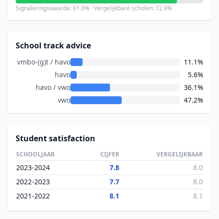
Signaleringswaarde: 61.9% · Vergelijkbare scholen: 72.9%
School track advice
vmbo-(g)t / havo
11.1%
havo
5.6%
havo / vwo
36.1%
vwo
47.2%
Student satisfaction
SCHOOLJAAR
CIJFER
VERGELIJKBAAR
2023-2024
7.8
8.0
2022-2023
7.7
8.0
2021-2022
8.1
8.1