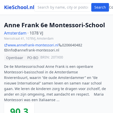
KieSchool.nl
Search
C
Anne Frank 6e Montessori-School
Amsterdam
· 1078 VJ
Niersstraat 41, 1078VJ, Amsterdam
www.annefrank-montessori.nl
0206640482
info@annefrank-montessori.nl
BRIN: 20TX00
Openbaar
PO-BO
De 6e Montessorischool Anne Frank is een openbare
Montessori-basisschool in de Amsterdamse
Rivierenbuurt, waarin “de oude Amsterdammer” en “de
nieuwe International” samen leven en samen naar school
gaan. We leren de kinderen zorg te dragen voor zichzelf, de
ander en zijn omgeving, met aandacht en respect. Maria
Montessori was een Italiaanse ...
90.3