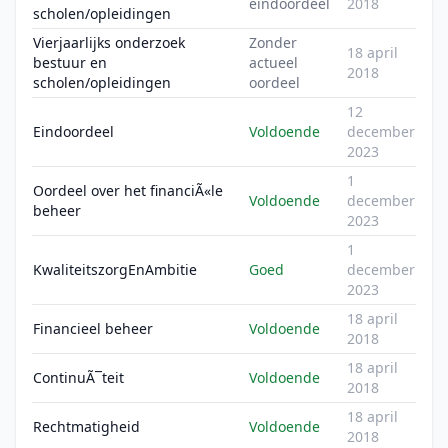
eindoordeel
2018
scholen/opleidingen
Vierjaarlijks onderzoek
Zonder
18 april
bestuur en
actueel
2018
scholen/opleidingen
oordeel
12
Eindoordeel
Voldoende
december
2023
1
Oordeel over het financiÃ«le
Voldoende
december
beheer
2023
1
KwaliteitszorgEnAmbitie
Goed
december
2023
18 april
Financieel beheer
Voldoende
2018
18 april
ContinuÃ¯teit
Voldoende
2018
18 april
Rechtmatigheid
Voldoende
2018