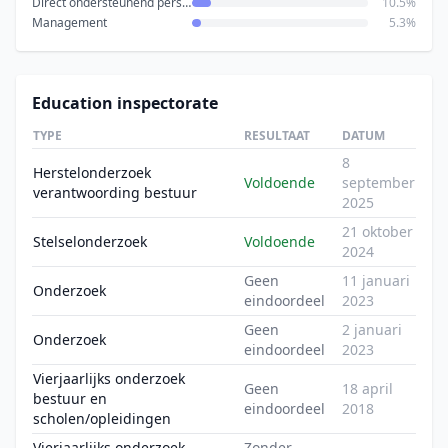
Direct ondersteunend personeel
10.5%
Management
5.3%
Education inspectorate
TYPE
RESULTAAT
DATUM
8
Herstelonderzoek
Voldoende
september
verantwoording bestuur
2025
21 oktober
Stelselonderzoek
Voldoende
2024
Geen
11 januari
Onderzoek
eindoordeel
2023
Geen
2 januari
Onderzoek
eindoordeel
2023
Vierjaarlijks onderzoek
Geen
18 april
bestuur en
eindoordeel
2018
scholen/opleidingen
Vierjaarlijks onderzoek
Zonder