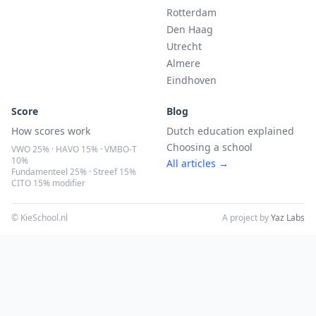
Rotterdam
Den Haag
Utrecht
Almere
Eindhoven
Score
Blog
How scores work
Dutch education explained
Choosing a school
VWO 25% · HAVO 15% · VMBO-T
10%
All articles →
Fundamenteel 25% · Streef 15%
CITO 15% modifier
© KieSchool.nl
A project by
Yaz Labs