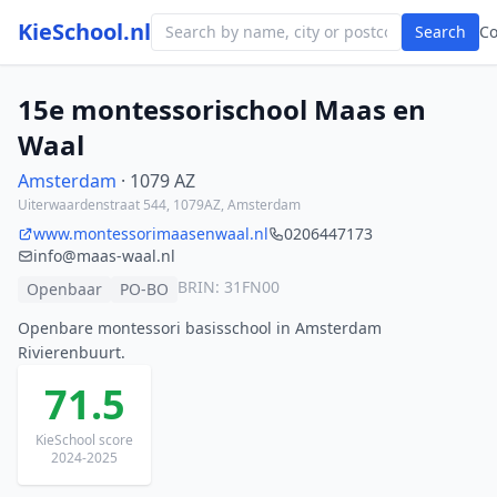
KieSchool.nl
Search
C
15e montessorischool Maas en
Waal
Amsterdam
· 1079 AZ
Uiterwaardenstraat 544, 1079AZ, Amsterdam
www.montessorimaasenwaal.nl
0206447173
info@maas-waal.nl
BRIN: 31FN00
Openbaar
PO-BO
Openbare montessori basisschool in Amsterdam
Rivierenbuurt.
71.5
KieSchool score
2024-2025