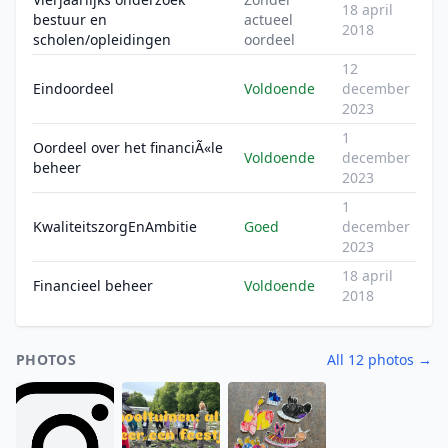
18 april
bestuur en
actueel
2018
scholen/opleidingen
oordeel
12
Eindoordeel
Voldoende
december
2023
1
Oordeel over het financiÃ«le
Voldoende
december
beheer
2023
1
KwaliteitszorgEnAmbitie
Goed
december
2023
18 april
Financieel beheer
Voldoende
2018
PHOTOS
All 12 photos →