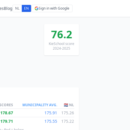
es
Blog
NL
EN
Sign in with Google
76.2
KieSchool score
2024-2025
 SCORES
MUNICIPALITY AVG.
🇳🇱 NL
178.67
175.91
175.26
179.71
175.55
175.22
e · Red = below