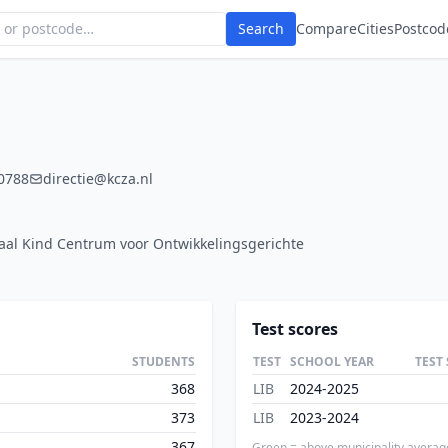
Search
Compare
Cities
Postcod
0788
directie@kcza.nl
aal Kind Centrum voor Ontwikkelingsgerichte
Test scores
STUDENTS
TEST
SCHOOL YEAR
TEST
368
LIB
2024-2025
373
LIB
2023-2024
367
Green = above municipality averag