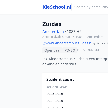
KieSchool.nl
Zuidas
Amsterdam
· 1083 HP
Antonio Vivaldistraat 15, 1083HP, Amsterdam
www.kindercampuszuidas.nl
020723
BRIN: 30RL00
Openbaar
PO-BO
IKC Kindercampus Zuidas is een Intergr
opvang en onderwijs.
Student count
SCHOOL YEAR
2025-2026
2024-2025
2023-2024