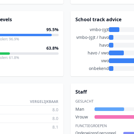
evels
School track advice
95.5%
vmbo-(g)t
vmbo-(g)t / havo
holen: 96.9%
havo
63.8%
havo / vwo
holen: 61.8%
vwo
onbekend
Staff
GESLACHT
VERGELIJKBAAR
Man
8.0
Vrouw
8.0
FUNCTIEGROEPEN
8.1
Onderwijzend personeel