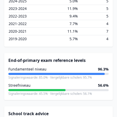
2024-2025
5.0%
5
2023-2024
11.9%
5
2022-2023
9.4%
5
2021-2022
7.7%
4
2020-2021
11.1%
7
2019-2020
5.7%
4
End-of-primary exam reference levels
Fundamenteel niveau
96.3%
Signaleringswaarde: 85.0% · Vergelijkbare scholen: 95.7%
Streefniveau
56.6%
Signaleringswaarde: 45.5% · Vergelijkbare scholen: 56.1%
School track advice