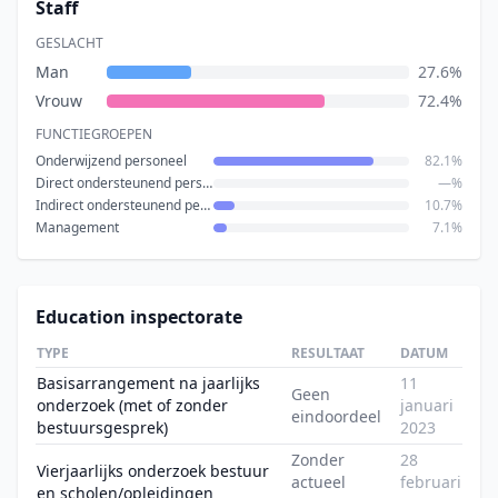
Staff
GESLACHT
Man
27.6%
Vrouw
72.4%
FUNCTIEGROEPEN
Onderwijzend personeel
82.1%
Direct ondersteunend personeel
—%
Indirect ondersteunend personeel
10.7%
Management
7.1%
Education inspectorate
TYPE
RESULTAAT
DATUM
Basisarrangement na jaarlijks
11
Geen
onderzoek (met of zonder
januari
eindoordeel
bestuursgesprek)
2023
Zonder
28
Vierjaarlijks onderzoek bestuur
actueel
februari
en scholen/opleidingen