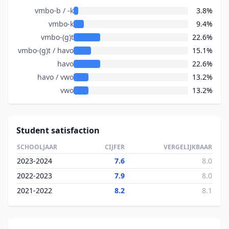
vmbo-b / -k
3.8%
vmbo-k
9.4%
vmbo-(g)t
22.6%
vmbo-(g)t / havo
15.1%
havo
22.6%
havo / vwo
13.2%
vwo
13.2%
Student satisfaction
SCHOOLJAAR
CIJFER
VERGELIJKBAAR
2023-2024
7.6
8.0
2022-2023
7.9
8.0
2021-2022
8.2
8.1