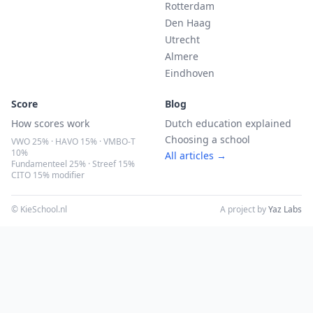
Rotterdam
Den Haag
Utrecht
Almere
Eindhoven
Score
Blog
How scores work
Dutch education explained
Choosing a school
VWO 25% · HAVO 15% · VMBO-T
10%
All articles →
Fundamenteel 25% · Streef 15%
CITO 15% modifier
© KieSchool.nl
A project by
Yaz Labs