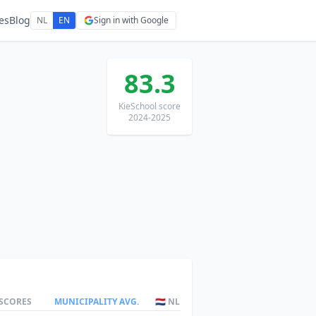
es
Blog
NL
EN
Sign in with Google
83.3
KieSchool score
2024-2025
 SCORES
MUNICIPALITY AVG.
🇳🇱 NL