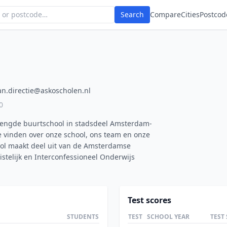
Search
Compare
Cities
Postcod
an.directie@askoscholen.nl
0
mengde buurtschool in stadsdeel Amsterdam-
ie vinden over onze school, ons team en onze
chool maakt deel uit van de Amsterdamse
ristelijk en Interconfessioneel Onderwijs
Test scores
STUDENTS
TEST
SCHOOL YEAR
TEST