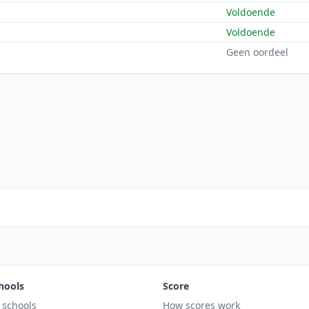
Voldoende
Voldoende
Geen oordeel
hools
Score
l schools
How scores work