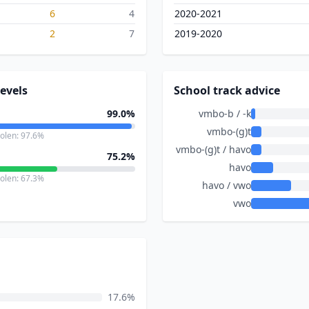
6
4
2020-2021
2
7
2019-2020
evels
School track advice
99.0%
vmbo-b / -k
vmbo-(g)t
holen: 97.6%
vmbo-(g)t / havo
75.2%
havo
holen: 67.3%
havo / vwo
vwo
17.6%