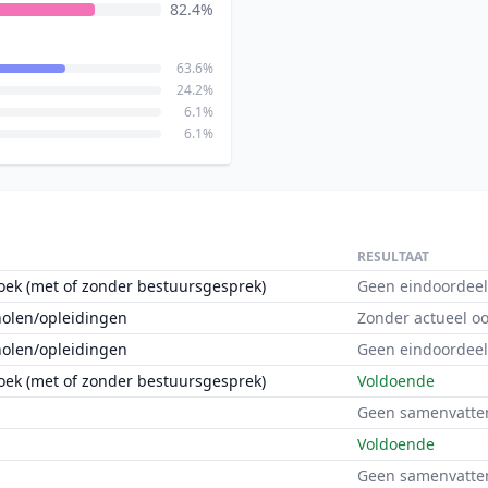
82.4%
63.6%
24.2%
6.1%
6.1%
RESULTAAT
oek (met of zonder bestuursgesprek)
Geen eindoordeel
holen/opleidingen
Zonder actueel o
holen/opleidingen
Geen eindoordeel
oek (met of zonder bestuursgesprek)
Voldoende
Geen samenvatte
Voldoende
Geen samenvatte