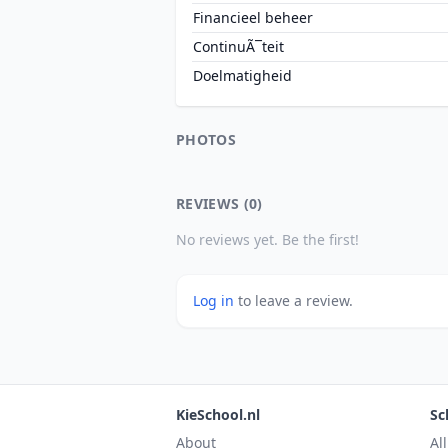
Financieel beheer
ContinuÃ¯teit
Doelmatigheid
PHOTOS
REVIEWS (0)
No reviews yet. Be the first!
Log in
to leave a review.
KieSchool.nl
Sc
About
Al