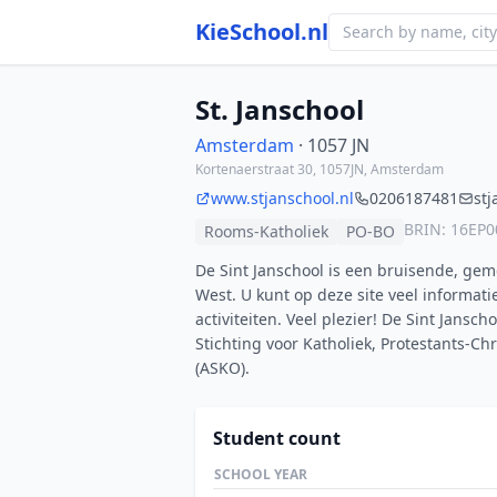
KieSchool.nl
St. Janschool
Amsterdam
· 1057 JN
Kortenaerstraat 30, 1057JN, Amsterdam
www.stjanschool.nl
0206187481
stj
BRIN: 16EP0
Rooms-Katholiek
PO-BO
De Sint Janschool is een bruisende, ge
West. U kunt op deze site veel informat
activiteiten. Veel plezier! De Sint Jans
Stichting voor Katholiek, Protestants-Ch
(ASKO).
Student count
SCHOOL YEAR