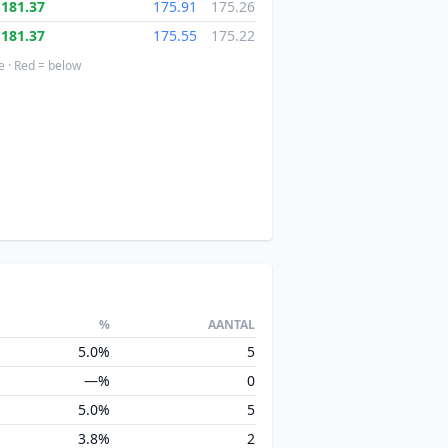
181.37
175.91
175.26
181.37
175.55
175.22
e · Red = below
%
AANTAL
5.0%
5
—%
0
5.0%
5
3.8%
2