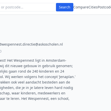
Search
Compare
Cities
Postcod
wespennest.directie@askoscholen.nl
0
st! Het Wespennest ligt in Amsterdam-
 wij dit nieuwe gebouw in gebruik genomen;
elijks gaan rond de 240 kinderen en 24
l. Wij werken volgens het concept ‘Jenaplan.’
 vakken ook veel aandacht besteden aan de
igheden, die je in je latere leven hard nodig
nschap, waar kinderen, medewerkers en
ar te leren. Het Wespennest, een school,