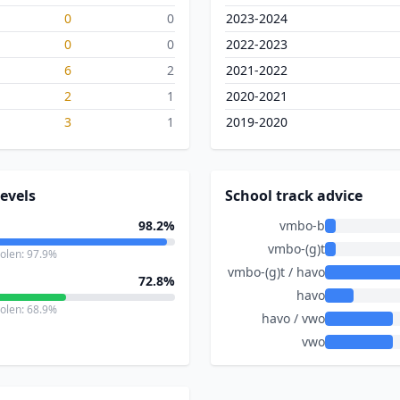
0
0
2023-2024
0
0
2022-2023
6
2
2021-2022
2
1
2020-2021
3
1
2019-2020
evels
School track advice
98.2%
vmbo-b
vmbo-(g)t
holen: 97.9%
vmbo-(g)t / havo
72.8%
havo
holen: 68.9%
havo / vwo
vwo