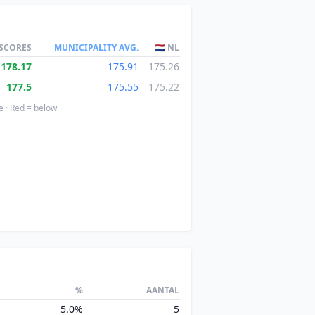
 SCORES
MUNICIPALITY AVG.
🇳🇱 NL
178.17
175.91
175.26
177.5
175.55
175.22
e · Red = below
%
AANTAL
5.0%
5