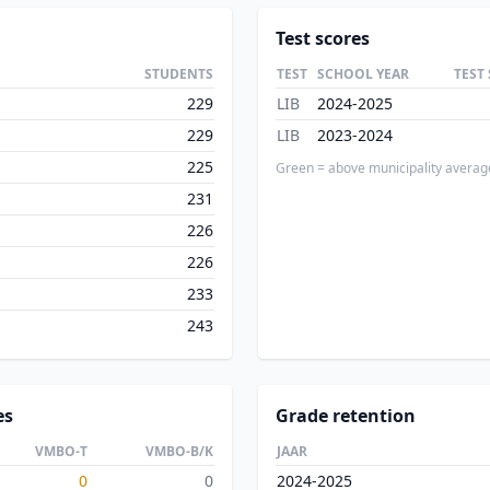
Test scores
STUDENTS
TEST
SCHOOL YEAR
TEST
229
LIB
2024-2025
229
LIB
2023-2024
225
Green = above municipality averag
231
226
226
233
243
es
Grade retention
VMBO-T
VMBO-B/K
JAAR
0
0
2024-2025