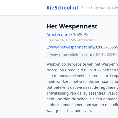
KieSchool.nl
Het Wespennest
Amsterdam
· 1025 PZ
Breedveld 6, 1025PZ, Amsterdam
www.hetwespennest.nl
0206370555
BRIN: 05FR0
Rooms-Katholiek
PO-BO
Welkom op de website van het Wespenne
Noord, op Breedveld 6. In 2022 hebben
een gebouw met veel licht en kleur. Dag
medewerkers met veel plezier naar schoo
Dat betekent dat we naast de reguliere
ontwikkeling van de ’10 essenties’; vaard
hebt. We zien de school als een gemee
ouders samenkomen, om van en met elka
waar je leert samenleven.