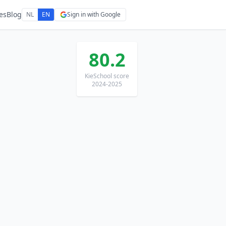
es
Blog
NL
EN
Sign in with Google
80.2
KieSchool score
2024-2025