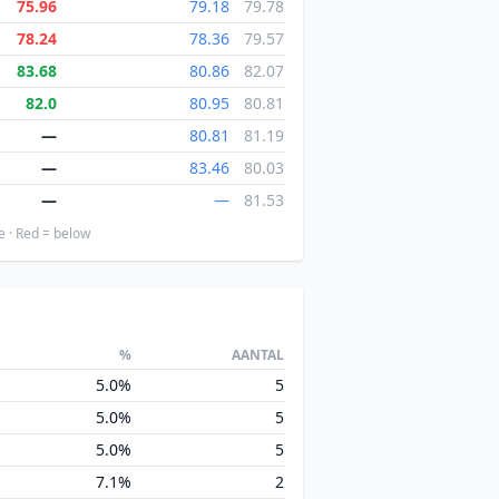
75.96
79.18
79.78
78.24
78.36
79.57
83.68
80.86
82.07
82.0
80.95
80.81
—
80.81
81.19
—
83.46
80.03
—
—
81.53
e · Red = below
%
AANTAL
5.0%
5
5.0%
5
5.0%
5
7.1%
2