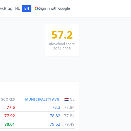
es
Blog
NL
EN
Sign in with Google
57.2
KieSchool score
2024-2025
T SCORES
MUNICIPALITY AVG.
🇳🇱 NL
77.6
78.3
77.84
77.92
78.82
77.84
80.61
79.52
79.49