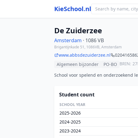
KieSchool.nl
De Zuiderzee
Amsterdam
· 1086 VB
Brigantijnkade 51, 1086VB, Amsterdam
www.abbsdezuiderzee.nl
020416586
BRIN: 2
Algemeen bijzonder
PO-BO
School voor spelend en onderzoekend l
Student count
SCHOOL YEAR
2025-2026
2024-2025
2023-2024