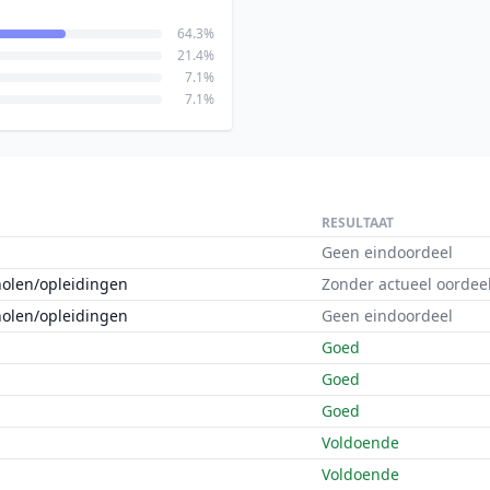
64.3%
21.4%
7.1%
7.1%
RESULTAAT
Geen eindoordeel
holen/opleidingen
Zonder actueel oordee
holen/opleidingen
Geen eindoordeel
Goed
Goed
Goed
Voldoende
Voldoende