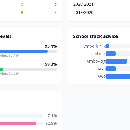
6
6
2020-2021
8
12
2019-2020
evels
School track advice
93.1%
vmbo-b / -k
vmbo-k
holen: 97.1%
vmbo-(g)t
59.3%
havo
holen: 65.3%
vwo
7.1%
92.9%