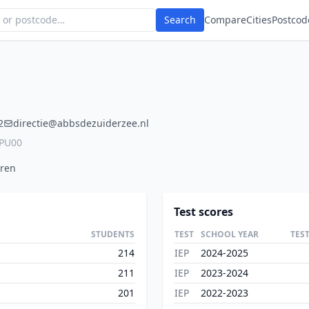
Search
Compare
Cities
Postcod
2
directie@abbsdezuiderzee.nl
7PU00
eren
Test scores
STUDENTS
TEST
SCHOOL YEAR
TES
214
IEP
2024-2025
211
IEP
2023-2024
201
IEP
2022-2023