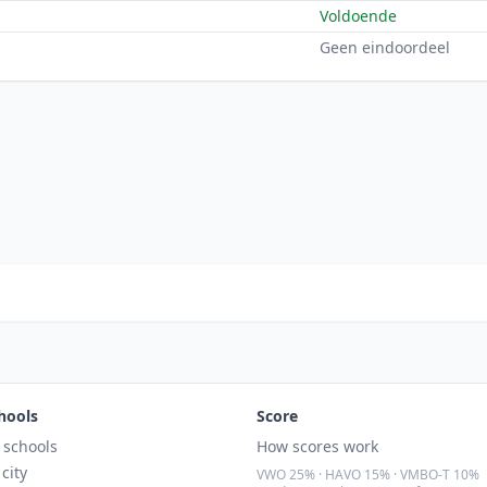
Voldoende
Geen eindoordeel
hools
Score
l schools
How scores work
 city
VWO 25% · HAVO 15% · VMBO-T 10%