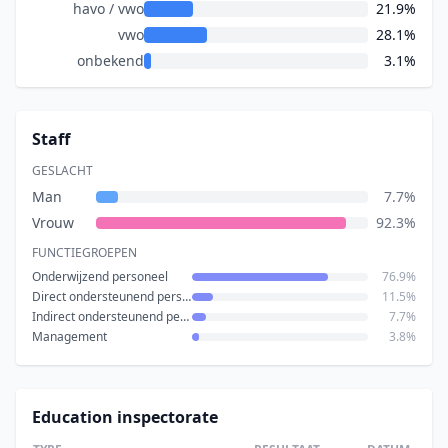
havo / vwo
21.9%
vwo
28.1%
onbekend
3.1%
Staff
GESLACHT
Man
7.7%
Vrouw
92.3%
FUNCTIEGROEPEN
Onderwijzend personeel
76.9%
Direct ondersteunend personeel
11.5%
Indirect ondersteunend personeel
7.7%
Management
3.8%
Education inspectorate