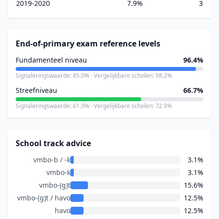
2019-2020
7.9%
3
End-of-primary exam reference levels
Fundamenteel niveau
96.4%
Signaleringswaarde: 85.0% · Vergelijkbare scholen: 98.2%
Streefniveau
66.7%
Signaleringswaarde: 61.9% · Vergelijkbare scholen: 72.9%
School track advice
vmbo-b / -k
3.1%
vmbo-k
3.1%
vmbo-(g)t
15.6%
vmbo-(g)t / havo
12.5%
havo
12.5%