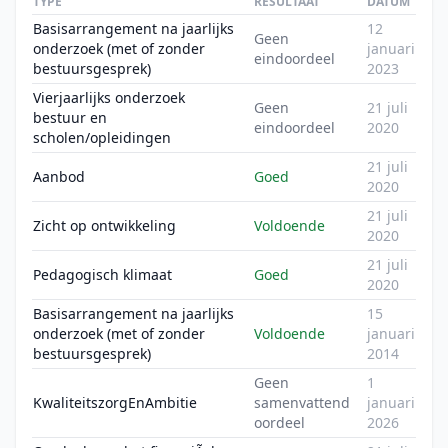
TYPE
RESULTAAT
DATUM
Basisarrangement na jaarlijks
12
Geen
onderzoek (met of zonder
januari
eindoordeel
bestuursgesprek)
2023
Vierjaarlijks onderzoek
Geen
21 juli
bestuur en
eindoordeel
2020
scholen/opleidingen
21 juli
Aanbod
Goed
2020
21 juli
Zicht op ontwikkeling
Voldoende
2020
21 juli
Pedagogisch klimaat
Goed
2020
Basisarrangement na jaarlijks
15
onderzoek (met of zonder
Voldoende
januari
bestuursgesprek)
2014
Geen
1
KwaliteitszorgEnAmbitie
samenvattend
januari
oordeel
2026