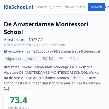
KieSchool.nl
Search
C
De Amsterdamse Montessori
School
Amsterdam
· 1077 AZ
Willem Witsenstraat 14, 1077AZ, Amsterdam
www.de-ams.nl
0203057878
administratie@de-ams.nl
BRIN: 09MQ00
Algemeen bijzonder
PO-BO
titel meta Inhoud Ziekmelden Schoolgids Nieuwsbrief
Vacature DE AMSTERDAMSE MONTESSORI SCHOOL Welkom
op de site van De Amsterdamse Montessorischool. Onze
school bestaat al meer dan honderd jaar en heeft daarmee
[…]
73.4
KieSchool score