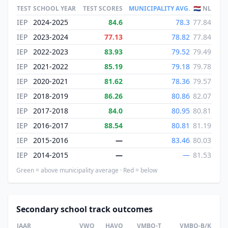
TEST
SCHOOL YEAR
TEST SCORES
MUNICIPALITY AVG.
🇳🇱 NL
IEP
2024-2025
84.6
78.3
77.84
IEP
2023-2024
77.13
78.82
77.84
IEP
2022-2023
83.93
79.52
79.49
IEP
2021-2022
85.19
79.18
79.78
IEP
2020-2021
81.62
78.36
79.57
IEP
2018-2019
86.26
80.86
82.07
IEP
2017-2018
84.0
80.95
80.81
IEP
2016-2017
88.54
80.81
81.19
IEP
2015-2016
—
83.46
80.03
IEP
2014-2015
—
—
81.53
Green = above municipality average · Red = below
Secondary school track outcomes
JAAR
VWO
HAVO
VMBO-T
VMBO-B/K