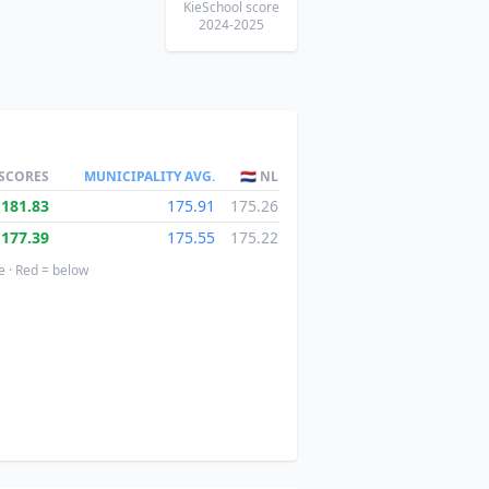
KieSchool score
2024-2025
 SCORES
MUNICIPALITY AVG.
🇳🇱 NL
181.83
175.91
175.26
177.39
175.55
175.22
e · Red = below