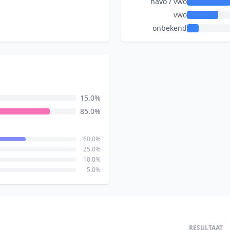
havo / vwo
vwo
onbekend
15.0%
85.0%
60.0%
25.0%
10.0%
5.0%
RESULTAAT