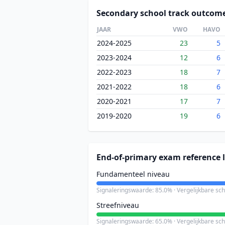
Secondary school track outcom
JAAR
VWO
HAVO
2024-2025
23
5
2023-2024
12
6
2022-2023
18
7
2021-2022
18
6
2020-2021
17
7
2019-2020
19
6
End-of-primary exam reference l
Fundamenteel niveau
Signaleringswaarde: 85.0% · Vergelijkbare sc
Streefniveau
Signaleringswaarde: 65.0% · Vergelijkbare sc