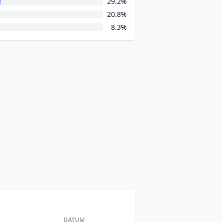
29.2%
20.8%
8.3%
DATUM