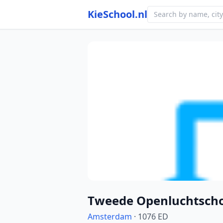
KieSchool.nl
Photo from school website
Tweede Openluchtscho
Amsterdam
· 1076 ED