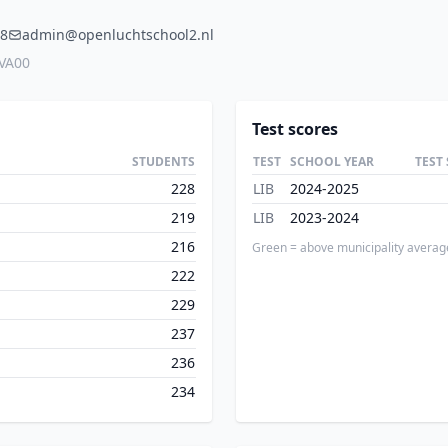
8
admin@openluchtschool2.nl
VA00
Test scores
STUDENTS
TEST
SCHOOL YEAR
TEST
228
LIB
2024-2025
219
LIB
2023-2024
216
Green = above municipality averag
222
229
237
236
234