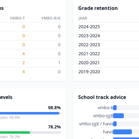
es
Grade retention
VMBO-T
VMBO-B/K
JAAR
0
0
2024-2025
0
0
2023-2024
0
0
2022-2023
4
0
2021-2022
2
1
2020-2021
4
0
2019-2020
evels
School track advice
98.8%
vmbo-k
vmbo-(g)t
holen: 98.9%
vmbo-(g)t / havo
78.2%
havo
holen: 76.3%