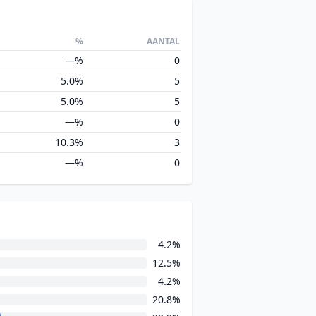
%
AANTAL
—%
0
5.0%
5
5.0%
5
—%
0
10.3%
3
—%
0
4.2%
12.5%
4.2%
20.8%