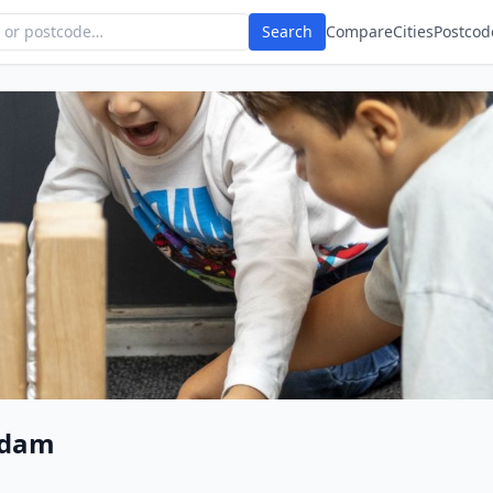
Search
Compare
Cities
Postcod
rdam