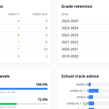
es
Grade retention
VMBO-T
VMBO-B/K
JAAR
0
0
2024-2025
7
8
2023-2024
8
0
2022-2023
1
6
2021-2022
7
10
2020-2021
6
2
2019-2020
evels
School track advice
100.0%
vmbo-b
vmbo-b / -k
holen: 96.4%
vmbo-k
72.0%
vmbo-k / -(g)t
holen: 59.7%