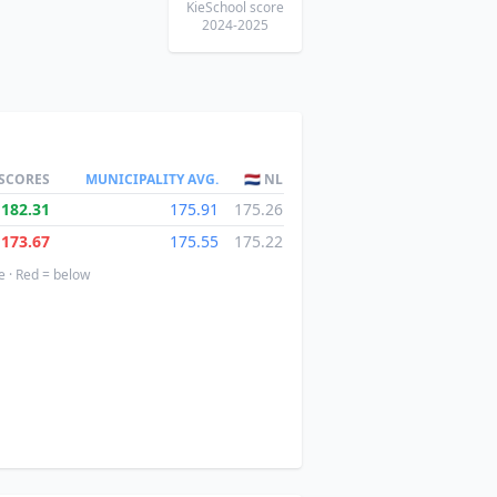
KieSchool score
2024-2025
 SCORES
MUNICIPALITY AVG.
🇳🇱 NL
182.31
175.91
175.26
173.67
175.55
175.22
e · Red = below