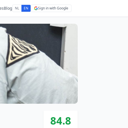
es
Blog
NL
EN
Sign in with Google
84.8