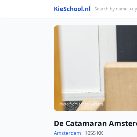
KieSchool.nl
Photo from school website
De Catamaran Amste
Amsterdam
· 1055 KK