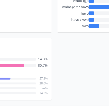
vmbo-(g)t
vmbo-(g)t / havo
havo
havo / vwo
vwo
14.3%
85.7%
57.1%
28.6%
—%
14.3%