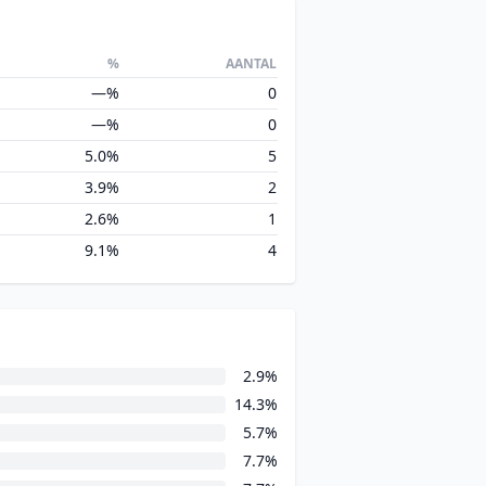
%
AANTAL
—%
0
—%
0
5.0%
5
3.9%
2
2.6%
1
9.1%
4
2.9%
14.3%
5.7%
7.7%