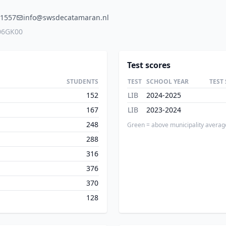
1557
info@swsdecatamaran.nl
06GK00
Test scores
STUDENTS
TEST
SCHOOL YEAR
TEST
152
LIB
2024-2025
167
LIB
2023-2024
248
Green = above municipality averag
288
316
376
370
128