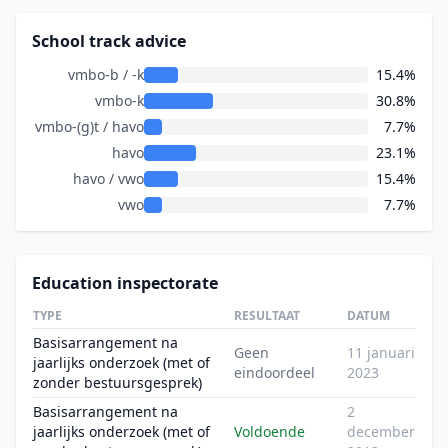
School track advice
vmbo-b / -k
15.4%
vmbo-k
30.8%
vmbo-(g)t / havo
7.7%
havo
23.1%
havo / vwo
15.4%
vwo
7.7%
Education inspectorate
TYPE
RESULTAAT
DATUM
Basisarrangement na
Geen
11 januari
jaarlijks onderzoek (met of
eindoordeel
2023
zonder bestuursgesprek)
Basisarrangement na
2
jaarlijks onderzoek (met of
Voldoende
december