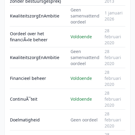
zonder bestuursgesprek)
2013
Geen
1 januari
KwaliteitszorgEnAmbitie
samenvattend
2026
oordeel
28
Oordeel over het
Voldoende
februari
financiÃ«le beheer
2020
Geen
28
KwaliteitszorgEnAmbitie
samenvattend
februari
oordeel
2020
28
Financieel beheer
Voldoende
februari
2020
28
ContinuÃ¯teit
Voldoende
februari
2020
28
Doelmatigheid
Geen oordeel
februari
2020
28