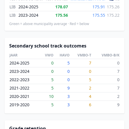
LIB
2024-2025
178.07
175.91
175.26
LIB
2023-2024
175.56
175.55
175.22
Green = above municipality average · Red = below
Secondary school track outcomes
JAAR
VWO
HAVO
VMBO-T
VMBO-B/K
2024-2025
0
5
7
0
2023-2024
0
0
0
7
2022-2023
5
0
5
0
2021-2022
5
9
2
7
2020-2021
10
3
4
2
2019-2020
5
3
6
9
Grade retention