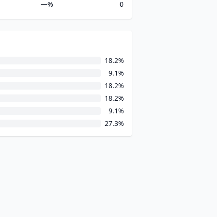
—%
0
18.2%
9.1%
18.2%
18.2%
9.1%
27.3%