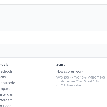
hools
Score
l schools
How scores work
 city
VWO 25% · HAVO 15% · VMBO-T 10%
Fundamenteel 25% · Streef 15%
 postcode
CITO 15% modifier
mpare
sterdam
tterdam
n Haag