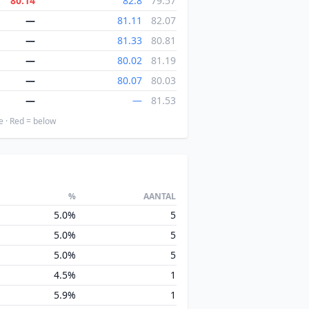
80.14
82.8
79.57
—
81.11
82.07
—
81.33
80.81
—
80.02
81.19
—
80.07
80.03
—
—
81.53
e · Red = below
%
AANTAL
5.0%
5
5.0%
5
5.0%
5
4.5%
1
5.9%
1