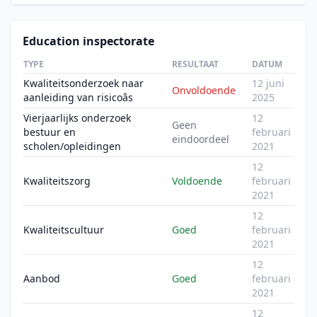
Education inspectorate
TYPE
RESULTAAT
DATUM
Kwaliteitsonderzoek naar
12 juni
Onvoldoende
aanleiding van risicoâs
2025
Vierjaarlijks onderzoek
12
Geen
bestuur en
februari
eindoordeel
scholen/opleidingen
2021
12
Kwaliteitszorg
Voldoende
februari
2021
12
Kwaliteitscultuur
Goed
februari
2021
12
Aanbod
Goed
februari
2021
12