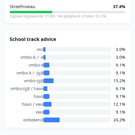
Streefniveau
37.4%
Signaleringswaarde: 51.8% · Vergelijkbare scholen: 63.2%
School track advice
vso
3.0%
vmbo-b / -k
3.0%
vmbo-k
9.1%
vmbo-k / -(g)t
9.1%
vmbo-(g)t
15.2%
vmbo-(g)t / havo
6.1%
havo
9.1%
havo / vwo
12.1%
vwo
9.1%
onbekend
24.2%