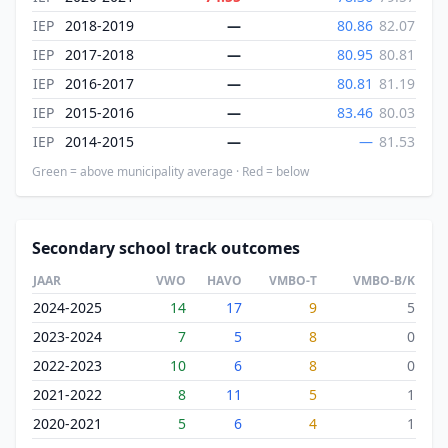
IEP
2018-2019
—
80.86
82.07
IEP
2017-2018
—
80.95
80.81
IEP
2016-2017
—
80.81
81.19
IEP
2015-2016
—
83.46
80.03
IEP
2014-2015
—
—
81.53
Green = above municipality average · Red = below
Secondary school track outcomes
JAAR
VWO
HAVO
VMBO-T
VMBO-B/K
2024-2025
14
17
9
5
2023-2024
7
5
8
0
2022-2023
10
6
8
0
2021-2022
8
11
5
1
2020-2021
5
6
4
1