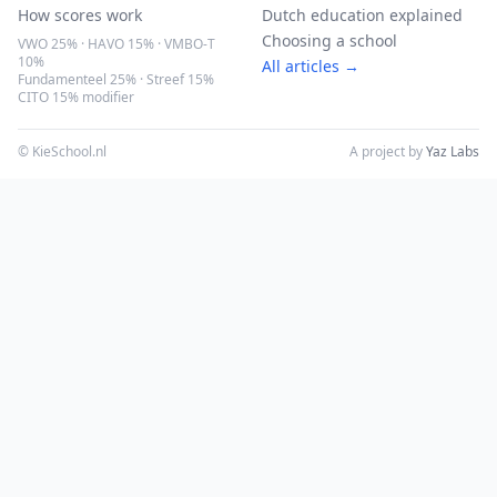
How scores work
Dutch education explained
Choosing a school
VWO 25% · HAVO 15% · VMBO-T
10%
All articles →
Fundamenteel 25% · Streef 15%
CITO 15% modifier
© KieSchool.nl
A project by
Yaz Labs