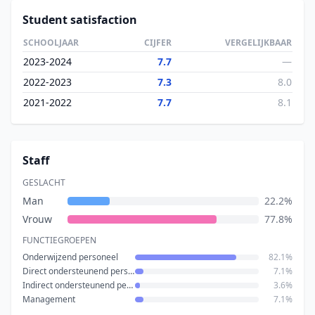
Student satisfaction
SCHOOLJAAR
CIJFER
VERGELIJKBAAR
2023-2024
7.7
—
2022-2023
7.3
8.0
2021-2022
7.7
8.1
Staff
GESLACHT
Man
22.2%
Vrouw
77.8%
FUNCTIEGROEPEN
Onderwijzend personeel
82.1%
Direct ondersteunend personeel
7.1%
Indirect ondersteunend personeel
3.6%
Management
7.1%