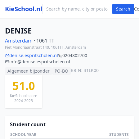
KieSchool.nl
Search
C
DENISE
Amsterdam
· 1061 TT
Piet Mondriaanstraat 140, 1061TT, Amsterdam
denise.espritscholen.nl
0204802700
info@denise.espritscholen.nl
BRIN: 31LK00
Algemeen bijzonder
PO-BO
51.0
KieSchool score
2024-2025
Student count
SCHOOL YEAR
STUDENTS