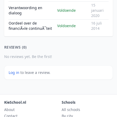
15
Verantwoording en
Voldoende
januari
dialoog
2020
Oordeel over de
16 juli
Voldoende
financiÃ«le continuÃ¯teit
2014
REVIEWS (0)
No reviews yet. Be the first!
Log in
to leave a review.
KieSchool.nl
Schools
About
All schools
Contact
By city