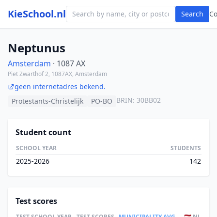
KieSchool.nl
Search
C
Neptunus
Amsterdam
· 1087 AX
Piet Zwarthof 2, 1087AX, Amsterdam
geen internetadres bekend.
BRIN: 30BB02
Protestants-Christelijk
PO-BO
Student count
SCHOOL YEAR
STUDENTS
2025-2026
142
Test scores
TEST
SCHOOL YEAR
TEST SCORES
MUNICIPALITY AVG.
🇳🇱 NL