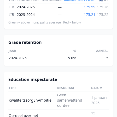
LIB
2024-2025
—
175.59
175.26
LIB
2023-2024
—
175.21
175.22
Green = above municipality average · Red = below
Grade retention
JAAR
%
AANTAL
2024-2025
5.0%
5
Education inspectorate
TYPE
RESULTAAT
DATUM
Geen
1 januari
KwaliteitszorgEnAmbitie
samenvattend
2026
oordeel
15
Oordeel over het