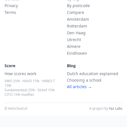
Privacy
By postcode
Terms
Compare
Amsterdam
Rotterdam
Den Haag
Utrecht
Almere
Eindhoven
Score
Blog
How scores work
Dutch education explained
Choosing a school
VWO 25% · HAVO 15% · VMBO-T
10%
All articles →
Fundamenteel 25% · Streef 15%
CITO 15% modifier
© KieSchool.nl
A project by
Yaz Labs