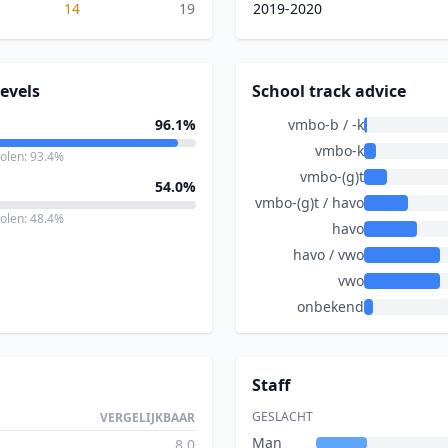
14
19
2019-2020
evels
School track advice
96.1%
vmbo-b / -k
vmbo-k
holen: 93.4%
vmbo-(g)t
54.0%
vmbo-(g)t / havo
holen: 48.4%
havo
havo / vwo
vwo
onbekend
Staff
GESLACHT
VERGELIJKBAAR
Man
8.0