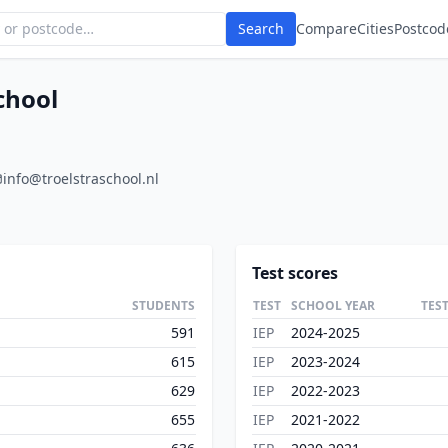
Search
Compare
Cities
Postcod
school
info@troelstraschool.nl
Test scores
STUDENTS
TEST
SCHOOL YEAR
TES
591
IEP
2024-2025
615
IEP
2023-2024
629
IEP
2022-2023
655
IEP
2021-2022