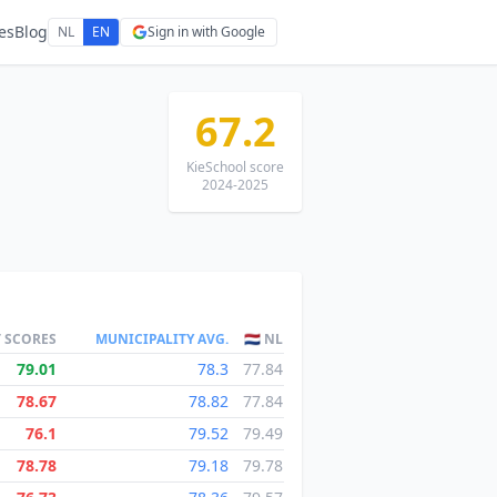
es
Blog
NL
EN
Sign in with Google
67.2
KieSchool score
2024-2025
T SCORES
MUNICIPALITY AVG.
🇳🇱 NL
79.01
78.3
77.84
78.67
78.82
77.84
76.1
79.52
79.49
78.78
79.18
79.78