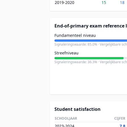
2019-2020
15
18
End-of-primary exam reference l
Fundamenteel niveau
Signaleringswaarde: 85.0% · Vergelijkbare sc
Streefniveau
Signaleringswaarde: 36.3% · Vergelijkbare sc
Student satisfaction
SCHOOLJAAR
CIJFER
2023-2024
7.8