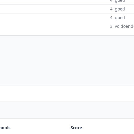
4: goed
4: goed
4: goed
3: voldoend
hools
Score