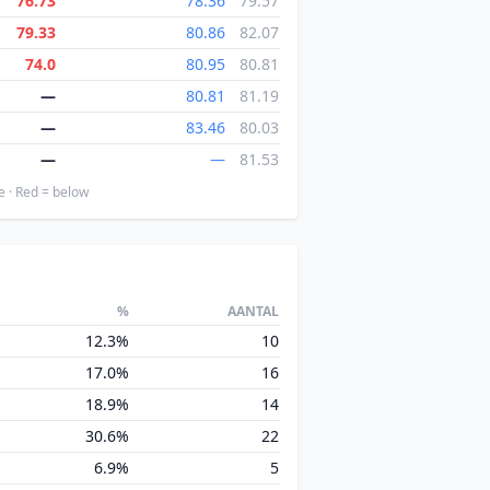
76.73
78.36
79.57
79.33
80.86
82.07
74.0
80.95
80.81
—
80.81
81.19
—
83.46
80.03
—
—
81.53
e · Red = below
%
AANTAL
12.3%
10
17.0%
16
18.9%
14
30.6%
22
6.9%
5