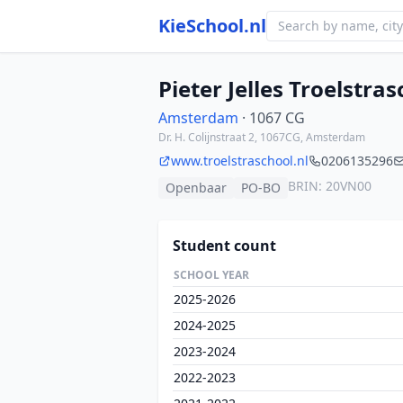
KieSchool.nl
Pieter Jelles Troelstra
Amsterdam
· 1067 CG
Dr. H. Colijnstraat 2, 1067CG, Amsterdam
www.troelstraschool.nl
0206135296
BRIN: 20VN00
Openbaar
PO-BO
Student count
SCHOOL YEAR
2025-2026
2024-2025
2023-2024
2022-2023