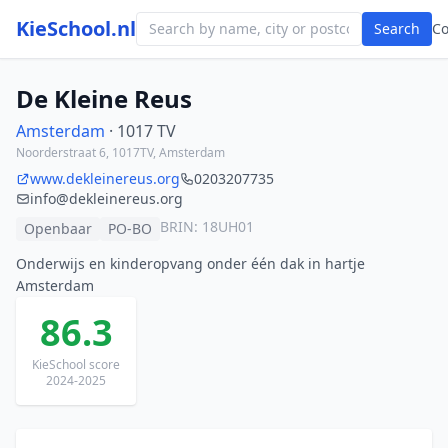
KieSchool.nl
Search
C
De Kleine Reus
Amsterdam
· 1017 TV
Noorderstraat 6, 1017TV, Amsterdam
www.dekleinereus.org
0203207735
info@dekleinereus.org
BRIN: 18UH01
Openbaar
PO-BO
Onderwijs en kinderopvang onder één dak in hartje
Amsterdam
86.3
KieSchool score
2024-2025