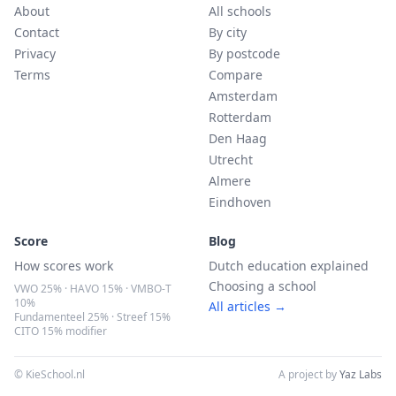
About
All schools
Contact
By city
Privacy
By postcode
Terms
Compare
Amsterdam
Rotterdam
Den Haag
Utrecht
Almere
Eindhoven
Score
Blog
How scores work
Dutch education explained
Choosing a school
VWO 25% · HAVO 15% · VMBO-T
10%
All articles →
Fundamenteel 25% · Streef 15%
CITO 15% modifier
© KieSchool.nl
A project by
Yaz Labs