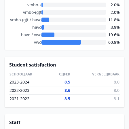
vmbo-k
2.0%
vmbo-(g)t
2.0%
vmbo-(g)t / havo
11.8%
havo
3.9%
havo / vwo
19.6%
vwo
60.8%
Student satisfaction
SCHOOLJAAR
CIJFER
VERGELIJKBAAR
2023-2024
8.5
8.0
2022-2023
8.6
8.0
2021-2022
8.5
8.1
Staff