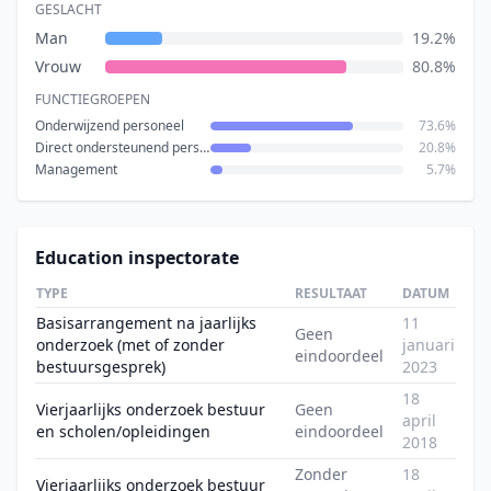
GESLACHT
Man
19.2%
Vrouw
80.8%
FUNCTIEGROEPEN
Onderwijzend personeel
73.6%
Direct ondersteunend personeel
20.8%
Management
5.7%
Education inspectorate
TYPE
RESULTAAT
DATUM
Basisarrangement na jaarlijks
11
Geen
onderzoek (met of zonder
januari
eindoordeel
bestuursgesprek)
2023
18
Vierjaarlijks onderzoek bestuur
Geen
april
en scholen/opleidingen
eindoordeel
2018
Zonder
18
Vierjaarlijks onderzoek bestuur