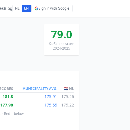
es
Blog
NL
EN
Sign in with Google
79.0
KieSchool score
2024-2025
 SCORES
MUNICIPALITY AVG.
🇳🇱 NL
181.8
175.91
175.26
177.98
175.55
175.22
e · Red = below