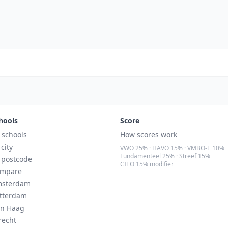
hools
Score
l schools
How scores work
 city
VWO 25% · HAVO 15% · VMBO-T 10%
Fundamenteel 25% · Streef 15%
 postcode
CITO 15% modifier
mpare
sterdam
tterdam
n Haag
recht