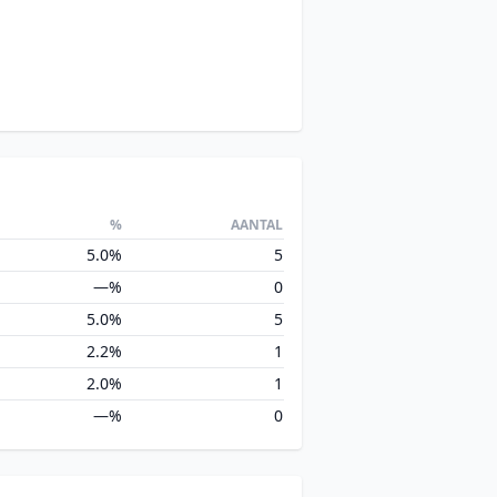
%
AANTAL
5.0%
5
—%
0
5.0%
5
2.2%
1
2.0%
1
—%
0