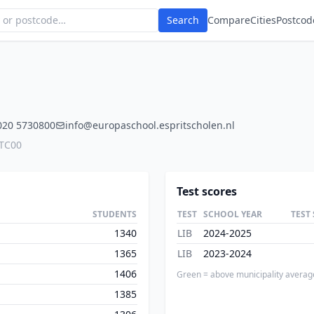
Search
Compare
Cities
Postcod
020 5730800
info@europaschool.espritscholen.nl
4TC00
Test scores
STUDENTS
TEST
SCHOOL YEAR
TEST
1340
LIB
2024-2025
1365
LIB
2023-2024
1406
Green = above municipality averag
1385