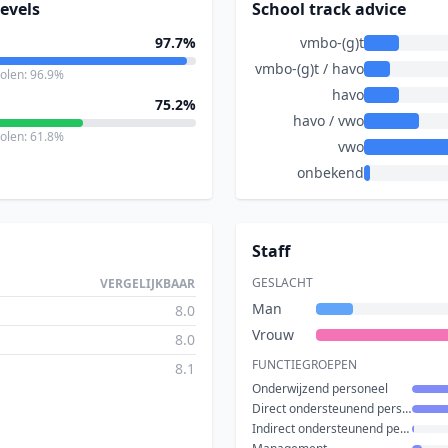
evels
School track advice
97.7%
vmbo-(g)t
vmbo-(g)t / havo
holen: 96.9%
havo
75.2%
havo / vwo
holen: 61.8%
vwo
onbekend
Staff
GESLACHT
VERGELIJKBAAR
Man
8.0
Vrouw
8.0
FUNCTIEGROEPEN
8.1
Onderwijzend personeel
Direct ondersteunend personeel
Indirect ondersteunend personeel