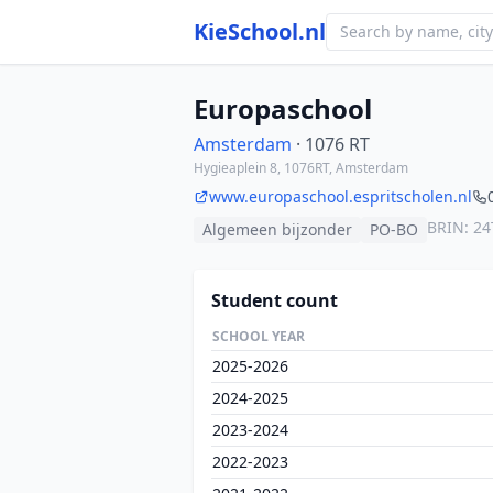
KieSchool.nl
Europaschool
Amsterdam
· 1076 RT
Hygieaplein 8, 1076RT, Amsterdam
www.europaschool.espritscholen.nl
BRIN: 2
Algemeen bijzonder
PO-BO
Student count
SCHOOL YEAR
2025-2026
2024-2025
2023-2024
2022-2023