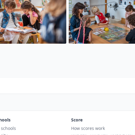
hools
Score
l schools
How scores work