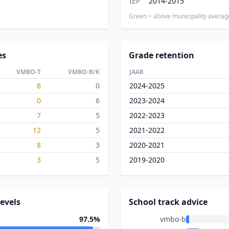
IEP
2014-2015
Green = above municipality averag
es
Grade retention
VMBO-T
VMBO-B/K
JAAR
8
0
2024-2025
0
6
2023-2024
7
5
2022-2023
12
5
2021-2022
8
3
2020-2021
3
5
2019-2020
evels
School track advice
97.5%
vmbo-b