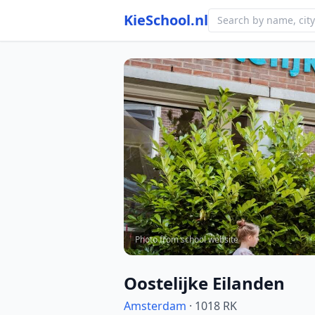
KieSchool.nl
Photo from school website
Oostelijke Eilanden
Amsterdam
· 1018 RK