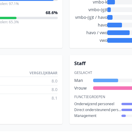
vmbo-k
holen: 97.1%
vmbo-(g)t
68.6%
vmbo-(g)t / havo
holen: 65.3%
havo
havo / vwo
vwo
Staff
GESLACHT
VERGELIJKBAAR
Man
8.0
Vrouw
8.0
FUNCTIEGROEPEN
8.1
Onderwijzend personeel
Direct ondersteunend personeel
Management