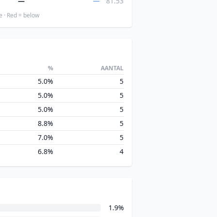
—
—
81.53
e · Red = below
%
AANTAL
5.0%
5
5.0%
5
5.0%
5
8.8%
5
7.0%
5
6.8%
4
1.9%