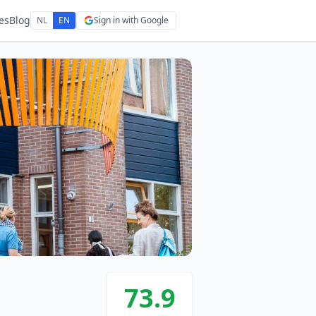
es
Blog
NL
EN
Sign in with Google
73.9