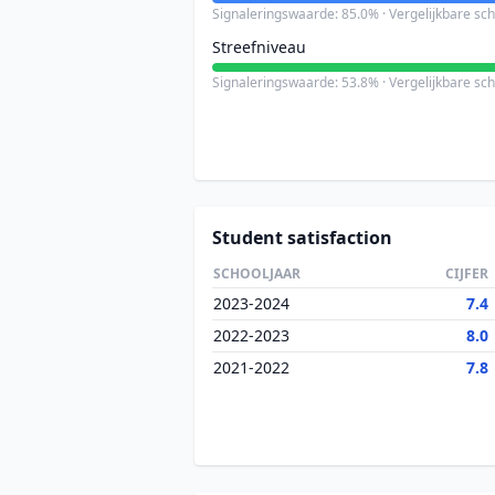
Signaleringswaarde: 85.0% · Vergelijkbare sc
Streefniveau
Signaleringswaarde: 53.8% · Vergelijkbare sc
Student satisfaction
SCHOOLJAAR
CIJFER
2023-2024
7.4
2022-2023
8.0
2021-2022
7.8