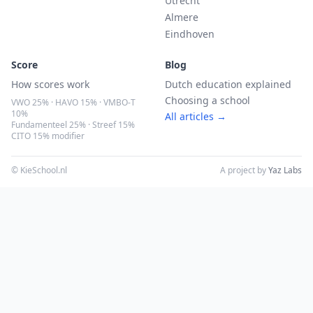
Utrecht
Almere
Eindhoven
Score
Blog
How scores work
Dutch education explained
Choosing a school
VWO 25% · HAVO 15% · VMBO-T
10%
All articles →
Fundamenteel 25% · Streef 15%
CITO 15% modifier
© KieSchool.nl
A project by
Yaz Labs