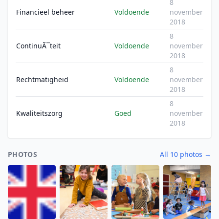
8
Financieel beheer
Voldoende
november
2018
8
ContinuÃ¯teit
Voldoende
november
2018
8
Rechtmatigheid
Voldoende
november
2018
8
Kwaliteitszorg
Goed
november
2018
PHOTOS
All 10 photos →