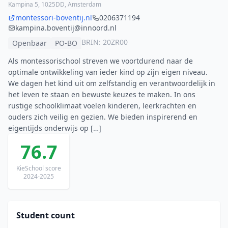
Kampina 5, 1025DD, Amsterdam
montessori-boventij.nl
0206371194
kampina.boventij@innoord.nl
BRIN: 20ZR00
Openbaar
PO-BO
Als montessorischool streven we voortdurend naar de
optimale ontwikkeling van ieder kind op zijn eigen niveau.
We dagen het kind uit om zelfstandig en verantwoordelijk in
het leven te staan en bewuste keuzes te maken. In ons
rustige schoolklimaat voelen kinderen, leerkrachten en
ouders zich veilig en gezien. We bieden inspirerend en
eigentijds onderwijs op […]
76.7
KieSchool score
2024-2025
Student count