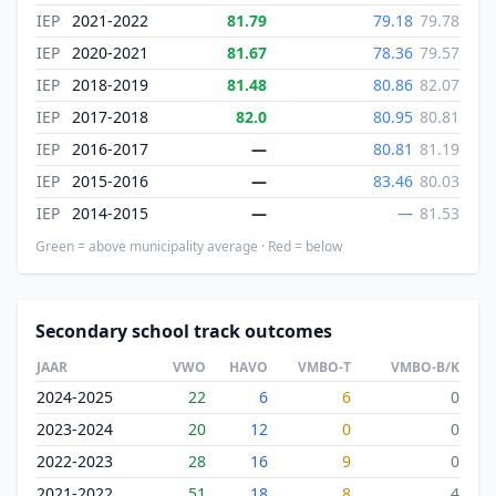
IEP
2021-2022
81.79
79.18
79.78
IEP
2020-2021
81.67
78.36
79.57
IEP
2018-2019
81.48
80.86
82.07
IEP
2017-2018
82.0
80.95
80.81
IEP
2016-2017
—
80.81
81.19
IEP
2015-2016
—
83.46
80.03
IEP
2014-2015
—
—
81.53
Green = above municipality average · Red = below
Secondary school track outcomes
JAAR
VWO
HAVO
VMBO-T
VMBO-B/K
2024-2025
22
6
6
0
2023-2024
20
12
0
0
2022-2023
28
16
9
0
2021-2022
51
18
8
4