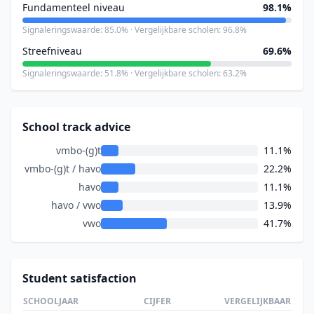
Fundamenteel niveau
98.1%
Signaleringswaarde: 85.0% · Vergelijkbare scholen: 96.8%
Streefniveau
69.6%
Signaleringswaarde: 51.8% · Vergelijkbare scholen: 63.2%
School track advice
vmbo-(g)t
11.1%
vmbo-(g)t / havo
22.2%
havo
11.1%
havo / vwo
13.9%
vwo
41.7%
Student satisfaction
SCHOOLJAAR
CIJFER
VERGELIJKBAAR