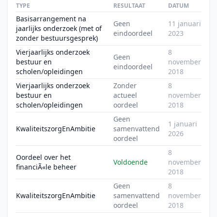
TYPE
RESULTAAT
DATUM
Basisarrangement na
Geen
11 januari
jaarlijks onderzoek (met of
eindoordeel
2023
zonder bestuursgesprek)
Vierjaarlijks onderzoek
8
Geen
bestuur en
november
eindoordeel
scholen/opleidingen
2018
Vierjaarlijks onderzoek
Zonder
8
bestuur en
actueel
november
scholen/opleidingen
oordeel
2018
Geen
1 januari
KwaliteitszorgEnAmbitie
samenvattend
2026
oordeel
8
Oordeel over het
Voldoende
november
financiÃ«le beheer
2018
Geen
8
KwaliteitszorgEnAmbitie
samenvattend
november
oordeel
2018