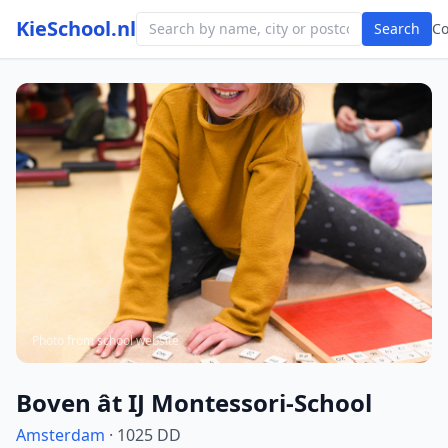
KieSchool.nl
Search
C
Photo from school website
Boven ât IJ Montessori-School
Amsterdam
· 1025 DD