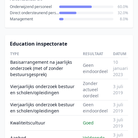
Onderwijzend personeel
60.0%
Direct ondersteunend personeel
32.0%
Management
8.0%
Education inspectorate
TYPE
RESULTAAT
DATUM
Basisarrangement na jaarlijks
10
Geen
onderzoek (met of zonder
januari
eindoordeel
bestuursgesprek)
2023
Zonder
Vierjaarlijks onderzoek bestuur
3 juli
actueel
en scholen/opleidingen
2019
oordeel
Vierjaarlijks onderzoek bestuur
Geen
3 juli
en scholen/opleidingen
eindoordeel
2019
3 juli
Kwaliteitscultuur
Goed
2019
3 juli
Aanbod
Voldoende