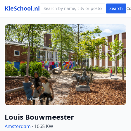
KieSchool.nl
Search
C
Photo from school website
Louis Bouwmeester
Amsterdam
· 1065 KW