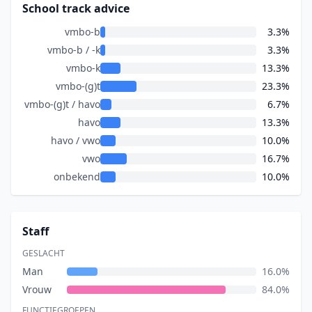
School track advice
vmbo-b
3.3%
vmbo-b / -k
3.3%
vmbo-k
13.3%
vmbo-(g)t
23.3%
vmbo-(g)t / havo
6.7%
havo
13.3%
havo / vwo
10.0%
vwo
16.7%
onbekend
10.0%
Staff
GESLACHT
Man
16.0%
Vrouw
84.0%
FUNCTIEGROEPEN