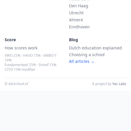
Den Haag
Utrecht
Almere
Eindhoven
Score
Blog
How scores work
Dutch education explained
Choosing a school
VWO 25% · HAVO 15% · VMBO-T
10%
All articles →
Fundamenteel 25% · Streef 15%
CITO 15% modifier
© KieSchool.nl
A project by
Yaz Labs