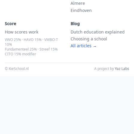
Almere
Eindhoven
Score
Blog
How scores work
Dutch education explained
Choosing a school
VWO 25% · HAVO 15% · VMBO-T
10%
All articles →
Fundamenteel 25% · Streef 15%
CITO 15% modifier
© KieSchool.nl
A project by
Yaz Labs