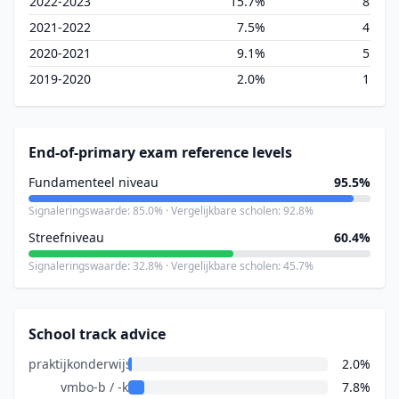
2022-2023
15.7%
8
2021-2022
7.5%
4
2020-2021
9.1%
5
2019-2020
2.0%
1
End-of-primary exam reference levels
Fundamenteel niveau
95.5%
Signaleringswaarde: 85.0% · Vergelijkbare scholen: 92.8%
Streefniveau
60.4%
Signaleringswaarde: 32.8% · Vergelijkbare scholen: 45.7%
School track advice
praktijkonderwijs
2.0%
vmbo-b / -k
7.8%