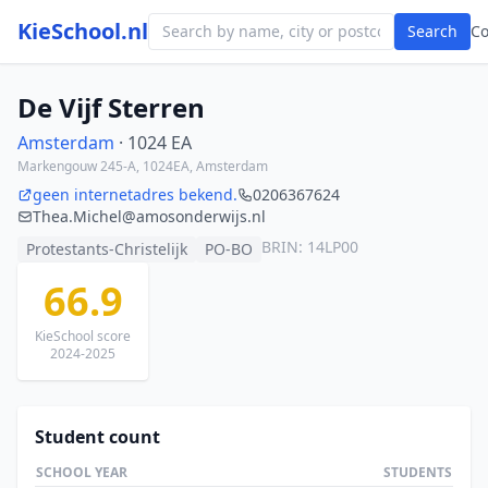
KieSchool.nl
Search
C
De Vijf Sterren
Amsterdam
· 1024 EA
Markengouw 245-A, 1024EA, Amsterdam
geen internetadres bekend.
0206367624
Thea.Michel@amosonderwijs.nl
BRIN: 14LP00
Protestants-Christelijk
PO-BO
66.9
KieSchool score
2024-2025
Student count
SCHOOL YEAR
STUDENTS