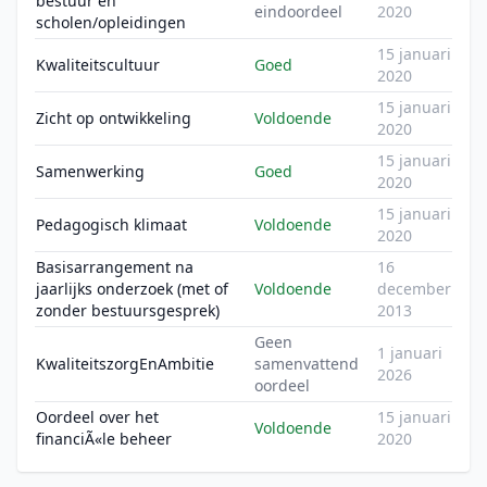
bestuur en
eindoordeel
2020
scholen/opleidingen
15 januari
Kwaliteitscultuur
Goed
2020
15 januari
Zicht op ontwikkeling
Voldoende
2020
15 januari
Samenwerking
Goed
2020
15 januari
Pedagogisch klimaat
Voldoende
2020
Basisarrangement na
16
jaarlijks onderzoek (met of
Voldoende
december
zonder bestuursgesprek)
2013
Geen
1 januari
KwaliteitszorgEnAmbitie
samenvattend
2026
oordeel
Oordeel over het
15 januari
Voldoende
financiÃ«le beheer
2020