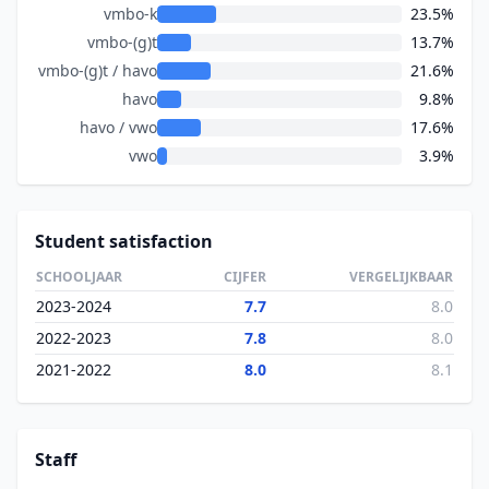
vmbo-k
23.5%
vmbo-(g)t
13.7%
vmbo-(g)t / havo
21.6%
havo
9.8%
havo / vwo
17.6%
vwo
3.9%
Student satisfaction
SCHOOLJAAR
CIJFER
VERGELIJKBAAR
2023-2024
7.7
8.0
2022-2023
7.8
8.0
2021-2022
8.0
8.1
Staff