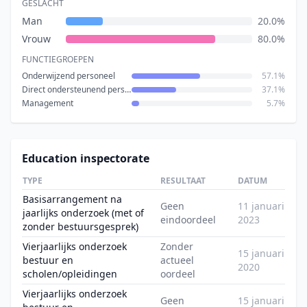
GESLACHT
Man
20.0%
Vrouw
80.0%
FUNCTIEGROEPEN
Onderwijzend personeel
57.1%
Direct ondersteunend personeel
37.1%
Management
5.7%
Education inspectorate
TYPE
RESULTAAT
DATUM
Basisarrangement na
Geen
11 januari
jaarlijks onderzoek (met of
eindoordeel
2023
zonder bestuursgesprek)
Vierjaarlijks onderzoek
Zonder
15 januari
bestuur en
actueel
2020
scholen/opleidingen
oordeel
Vierjaarlijks onderzoek
Geen
15 januari