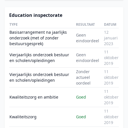
Education inspectorate
TYPE
RESULTAAT
DATUM
Basisarrangement na jaarlijks
12
Geen
onderzoek (met of zonder
januari
eindoordeel
bestuursgesprek)
2023
11
Vierjaarlijks onderzoek bestuur
Geen
oktober
en scholen/opleidingen
eindoordeel
2019
Zonder
11
Vierjaarlijks onderzoek bestuur
actueel
oktober
en scholen/opleidingen
oordeel
2019
11
Kwaliteitszorg en ambitie
Goed
oktober
2019
11
Kwaliteitszorg
Goed
oktober
2019