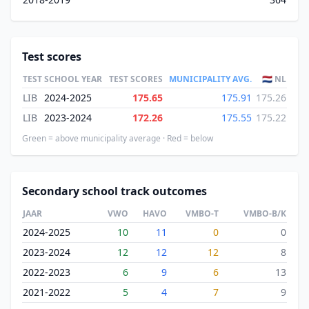
Test scores
TEST
SCHOOL YEAR
TEST SCORES
MUNICIPALITY AVG.
🇳🇱 NL
LIB
2024-2025
175.65
175.91
175.26
LIB
2023-2024
172.26
175.55
175.22
Green = above municipality average · Red = below
Secondary school track outcomes
JAAR
VWO
HAVO
VMBO-T
VMBO-B/K
2024-2025
10
11
0
0
2023-2024
12
12
12
8
2022-2023
6
9
6
13
2021-2022
5
4
7
9