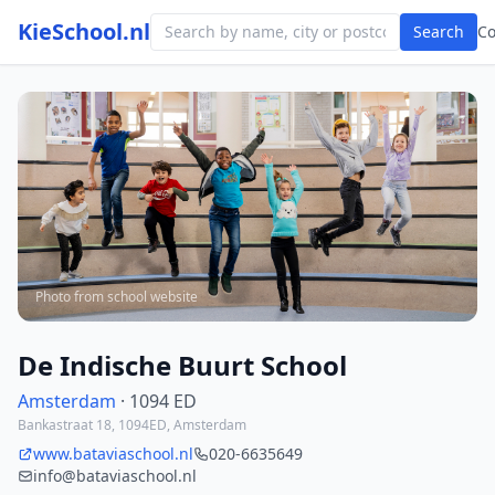
KieSchool.nl
Search
C
Photo from school website
De Indische Buurt School
Amsterdam
· 1094 ED
Bankastraat 18, 1094ED, Amsterdam
www.bataviaschool.nl
020-6635649
info@bataviaschool.nl