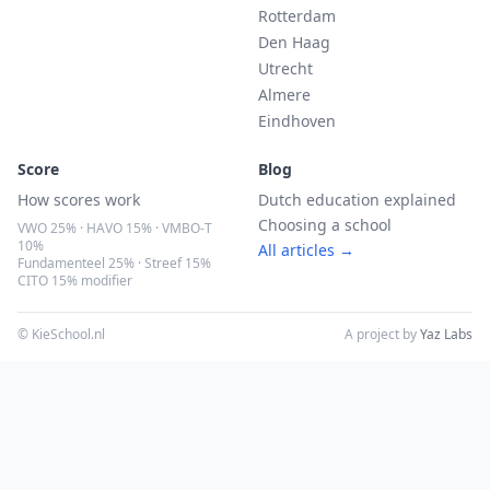
Rotterdam
Den Haag
Utrecht
Almere
Eindhoven
Score
Blog
How scores work
Dutch education explained
Choosing a school
VWO 25% · HAVO 15% · VMBO-T
10%
All articles →
Fundamenteel 25% · Streef 15%
CITO 15% modifier
© KieSchool.nl
A project by
Yaz Labs