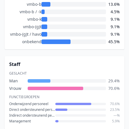
vmbo-b
13.6%
vmbo-b / -k
4.5%
vmbo-k
9.1%
vmbo-(g)t
9.1%
vmbo-(g)t / havo
9.1%
onbekend
45.5%
Staff
GESLACHT
Man
29.4%
Vrouw
70.6%
FUNCTIEGROEPEN
Onderwijzend personeel
70.6%
Direct ondersteunend personeel
23.5%
Indirect ondersteunend personeel
—%
Management
5.9%