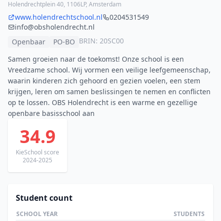
Holendrechtplein 40, 1106LP, Amsterdam
www.holendrechtschool.nl
0204531549
info@obsholendrecht.nl
BRIN: 20SC00
Openbaar
PO-BO
Samen groeien naar de toekomst! Onze school is een
Vreedzame school. Wij vormen een veilige leefgemeenschap,
waarin kinderen zich gehoord en gezien voelen, een stem
krijgen, leren om samen beslissingen te nemen en conflicten
op te lossen. OBS Holendrecht is een warme en gezellige
openbare basisschool aan
34.9
KieSchool score
2024-2025
Student count
SCHOOL YEAR
STUDENTS