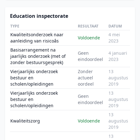
Education inspectorate
TYPE
RESULTAAT
DATUM
Kwaliteitsonderzoek naar
4 mei
Voldoende
aanleiding van risicoâs
2023
Basisarrangement na
Geen
4 januari
jaarlijks onderzoek (met of
eindoordeel
2023
zonder bestuursgesprek)
Vierjaarlijks onderzoek
Zonder
13
bestuur en
actueel
augustus
scholen/opleidingen
oordeel
2019
Vierjaarlijks onderzoek
13
Geen
bestuur en
augustus
eindoordeel
scholen/opleidingen
2019
13
Kwaliteitszorg
Voldoende
augustus
2019
13