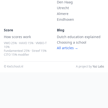
Den Haag
Utrecht
Almere
Eindhoven
Score
Blog
How scores work
Dutch education explained
Choosing a school
VWO 25% · HAVO 15% · VMBO-T
10%
All articles →
Fundamenteel 25% · Streef 15%
CITO 15% modifier
© KieSchool.nl
A project by
Yaz Labs