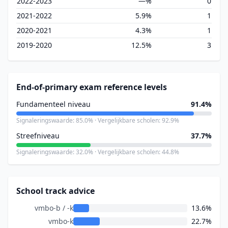
2022-2023
—%
0
2021-2022
5.9%
1
2020-2021
4.3%
1
2019-2020
12.5%
3
End-of-primary exam reference levels
Fundamenteel niveau
91.4%
Signaleringswaarde: 85.0% · Vergelijkbare scholen: 92.9%
Streefniveau
37.7%
Signaleringswaarde: 32.0% · Vergelijkbare scholen: 44.8%
School track advice
vmbo-b / -k
13.6%
vmbo-k
22.7%