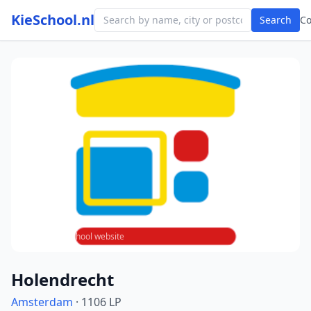
KieSchool.nl
Search
C
Photo from school website
Holendrecht
Amsterdam
· 1106 LP