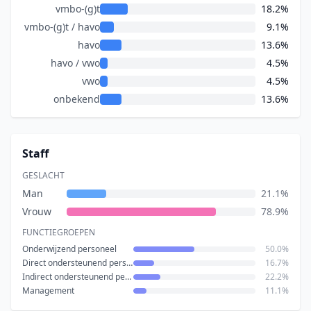
vmbo-(g)t
18.2%
vmbo-(g)t / havo
9.1%
havo
13.6%
havo / vwo
4.5%
vwo
4.5%
onbekend
13.6%
Staff
GESLACHT
Man
21.1%
Vrouw
78.9%
FUNCTIEGROEPEN
Onderwijzend personeel
50.0%
Direct ondersteunend personeel
16.7%
Indirect ondersteunend personeel
22.2%
Management
11.1%