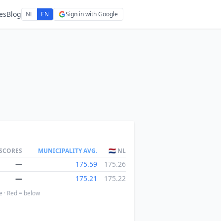
es
Blog
NL
EN
Sign in with Google
 SCORES
MUNICIPALITY AVG.
🇳🇱 NL
—
175.59
175.26
—
175.21
175.22
e · Red = below