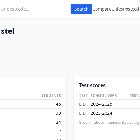
Search
Compare
Cities
Postcod
stel
Test scores
STUDENTS
TEST
SCHOOL YEAR
TEST
46
LIB
2024-2025
33
LIB
2023-2024
24
Green = above municipality averag
2