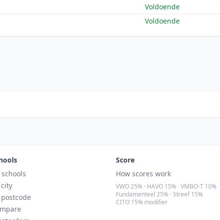
Voldoende
Voldoende
hools
Score
l schools
How scores work
 city
VWO 25% · HAVO 15% · VMBO-T 10%
Fundamenteel 25% · Streef 15%
 postcode
CITO 15% modifier
mpare