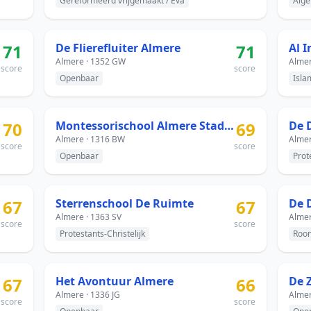
Gereformeerd vrijgemaakt / Eva
Alge
71
De Flierefluiter Almere
71
Al 
Almere · 1352 GW
Almer
score
score
Openbaar
Isla
70
Montessorischool Almere Stad - Randstad 22
69
De 
Almere · 1316 BW
Almer
score
score
Openbaar
Prot
67
Sterrenschool De Ruimte
67
De 
Almere · 1363 SV
Almer
score
score
Protestants-Christelijk
Room
67
Het Avontuur Almere
66
De 
Almere · 1336 JG
Almer
score
score