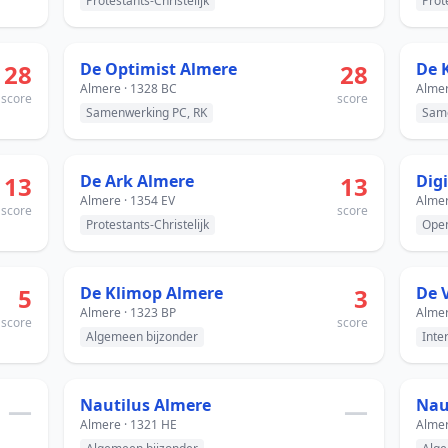
Protestants-Christelijk
Prot
28
De Optimist Almere
28
De 
Almere · 1328 BC
Almer
score
score
Samenwerking PC, RK
Same
13
De Ark Almere
13
Digi
Almere · 1354 EV
Almer
score
score
Protestants-Christelijk
Ope
5
De Klimop Almere
3
De 
Almere · 1323 BP
Almer
score
score
Algemeen bijzonder
Inte
—
Nautilus Almere
—
Almere · 1321 HE
Almer