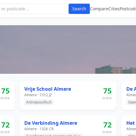
Search
Compare
Cities
Postcod
75
Vrije School Almere
75
De 
Almere · 1312 JZ
Almer
score
score
Antroposofisch
Ope
72
De Verbinding Almere
72
Het
Almere · 1326 CR
Almer
score
score