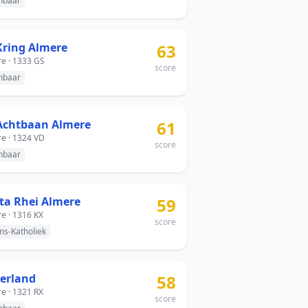
nbaar
Kring Almere
63
e · 1333 GS
score
nbaar
Achtbaan Almere
61
e · 1324 VD
score
nbaar
ta Rhei Almere
59
e · 1316 KX
score
s-Katholiek
terland
58
e · 1321 RX
score