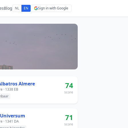
es
Blog
NL
EN
Sign in with Google
Albatros Almere
74
e · 1338 EB
score
nbaar
 Universum
71
e · 1341 DA
score