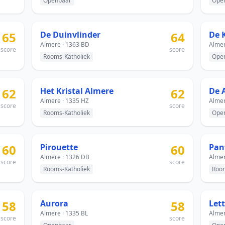
Openbaar
Ope
65
De Duinvlinder
64
De 
Almere · 1363 BD
Almer
score
score
Rooms-Katholiek
Ope
62
Het Kristal Almere
62
De 
Almere · 1335 HZ
Almer
score
score
Rooms-Katholiek
Ope
60
Pirouette
60
Pan
Almere · 1326 DB
Almer
score
score
Rooms-Katholiek
Room
58
Aurora
58
Let
Almere · 1335 BL
Almer
score
score