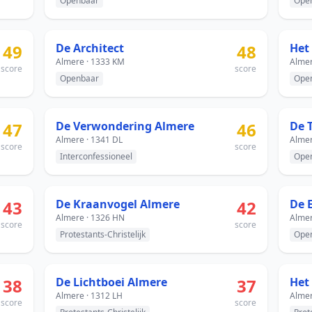
Openbaar
Ope
49
De Architect
48
Het
Almere · 1333 KM
Almer
score
score
Openbaar
Ope
47
De Verwondering Almere
46
De 
Almere · 1341 DL
Almer
score
score
Interconfessioneel
Ope
43
De Kraanvogel Almere
42
De 
Almere · 1326 HN
Almer
score
score
Protestants-Christelijk
Ope
38
De Lichtboei Almere
37
Het
Almere · 1312 LH
Almer
score
score