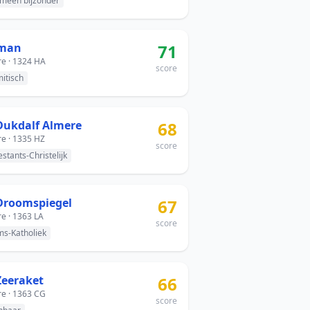
meen bijzonder
Iman
71
e · 1324 HA
score
mitisch
Dukdalf Almere
68
e · 1335 HZ
score
estants-Christelijk
Droomspiegel
67
e · 1363 LA
score
s-Katholiek
Zeeraket
66
e · 1363 CG
score