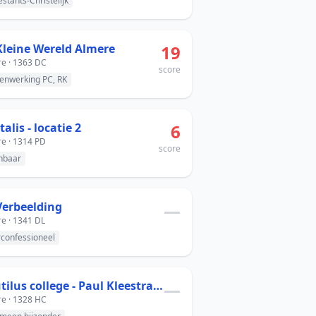
estants-Christelijk
Kleine Wereld Almere
19
e · 1363 DC
score
nwerking PC, RK
talis - locatie 2
6
e · 1314 PD
score
nbaar
Verbeelding
—
e · 1341 DL
rconfessioneel
Nautilus college - Paul Kleestraat
—
e · 1328 HC