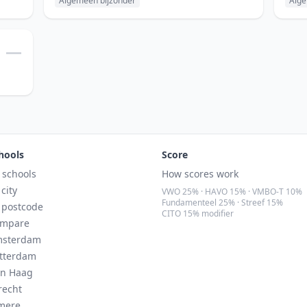
Algemeen bijzonder
Alge
—
hools
Score
l schools
How scores work
 city
VWO 25% · HAVO 15% · VMBO-T 10%
Fundamenteel 25% · Streef 15%
 postcode
CITO 15% modifier
mpare
sterdam
tterdam
n Haag
recht
mere