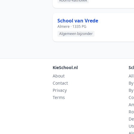
Rooms-Katholiek
School van Vrede
Almere · 1335 PG
Algemeen bijzonder
KieSchool.nl
Sc
About
Al
Contact
By
Privacy
By
Terms
Co
Am
Ro
De
Ut
Al