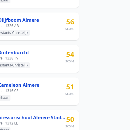
nbaar
Olijfboom Almere
56
e · 1326 AB
score
estants-Christelijk
Buitenburcht
54
e · 1338 TV
score
estants-Christelijk
Kameleon Almere
51
e · 1316 CS
score
nbaar
Montessorischool Almere Stad - Contrabasweg
50
e · 1312 LL
score