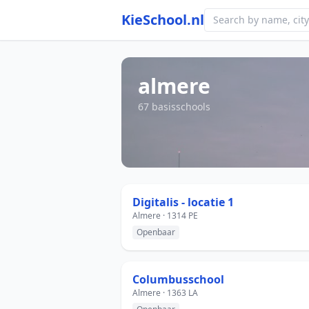
KieSchool.nl
almere
67 basisschools
Digitalis - locatie 1
Almere · 1314 PE
Openbaar
Columbusschool
Almere · 1363 LA