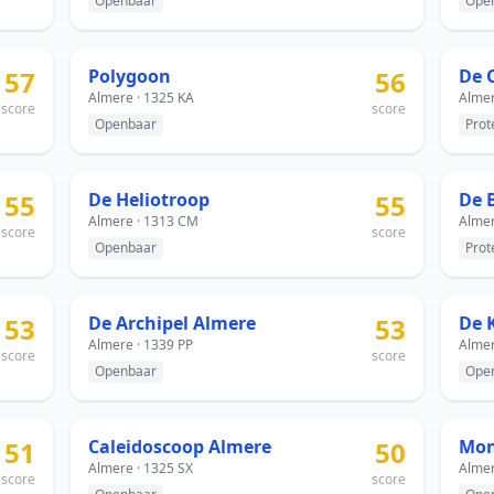
Openbaar
Ope
57
Polygoon
56
De 
Almere · 1325 KA
Almer
score
score
Openbaar
Prot
55
De Heliotroop
55
De 
Almere · 1313 CM
Almer
score
score
Openbaar
Prot
53
De Archipel Almere
53
De 
Almere · 1339 PP
Almer
score
score
Openbaar
Ope
51
Caleidoscoop Almere
50
Almere · 1325 SX
Almer
score
score