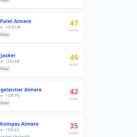
nbaar
 Palet Almere
47
e · 1318 LW
score
nbaar
Tjasker
46
e · 1333 EB
score
nbaar
Egelantier Almere
42
e · 1335 PG
score
nbaar
 Kompas Almere
35
e · 1333 EC
score