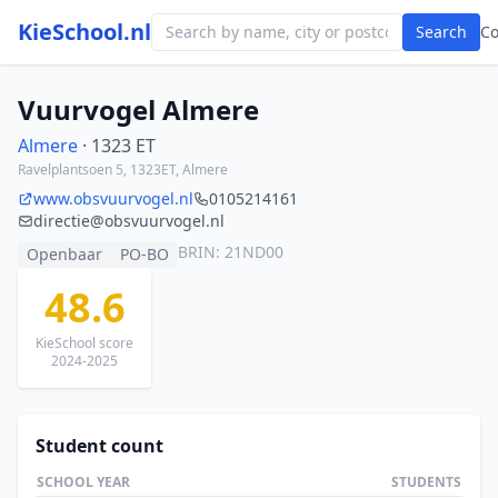
KieSchool.nl
Search
C
Vuurvogel Almere
Almere
· 1323 ET
Ravelplantsoen 5, 1323ET, Almere
www.obsvuurvogel.nl
0105214161
directie@obsvuurvogel.nl
BRIN: 21ND00
Openbaar
PO-BO
48.6
KieSchool score
2024-2025
Student count
SCHOOL YEAR
STUDENTS