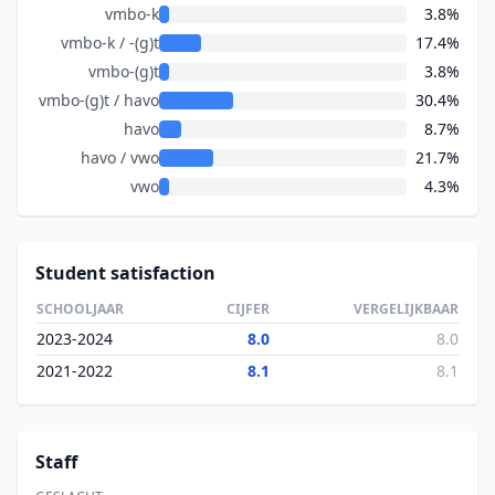
vmbo-k
3.8%
vmbo-k / -(g)t
17.4%
vmbo-(g)t
3.8%
vmbo-(g)t / havo
30.4%
havo
8.7%
havo / vwo
21.7%
vwo
4.3%
Student satisfaction
SCHOOLJAAR
CIJFER
VERGELIJKBAAR
2023-2024
8.0
8.0
2021-2022
8.1
8.1
Staff