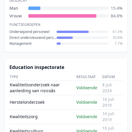
GESLACHT
Man
15.4%
Vrouw
84.6%
FUNCTIEGROEPEN
Onderwijzend personeel
61.5%
Direct ondersteunend personeel
30.8%
Management
7.7%
Education inspectorate
TYPE
RESULTAAT
DATUM
Kwaliteitsonderzoek naar
8 juli
Voldoende
aanleiding van risicoâs
2024
16 juli
Herstelonderzoek
Voldoende
2019
16 juli
Kwaliteitszorg
Voldoende
2019
16 juli
Kwaliteitscultuur
Voldoende