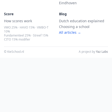
Eindhoven
Score
Blog
How scores work
Dutch education explained
Choosing a school
VWO 25% · HAVO 15% · VMBO-T
10%
All articles →
Fundamenteel 25% · Streef 15%
CITO 15% modifier
© KieSchool.nl
A project by
Yaz Labs