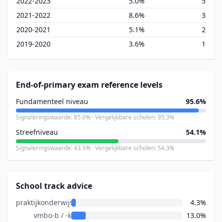
2022-2023
5.0%
5
2021-2022
8.6%
3
2020-2021
5.1%
2
2019-2020
3.6%
1
End-of-primary exam reference levels
Fundamenteel niveau
95.6%
Signaleringswaarde: 85.0% · Vergelijkbare scholen: 95.3%
Streefniveau
54.1%
Signaleringswaarde: 43.5% · Vergelijkbare scholen: 54.3%
School track advice
praktijkonderwijs
4.3%
vmbo-b / -k
13.0%