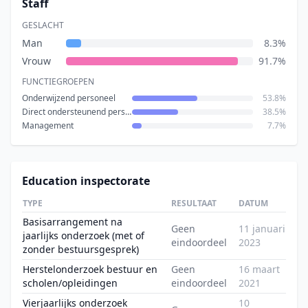
Staff
GESLACHT
Man
8.3%
Vrouw
91.7%
FUNCTIEGROEPEN
Onderwijzend personeel
53.8%
Direct ondersteunend personeel
38.5%
Management
7.7%
Education inspectorate
TYPE
RESULTAAT
DATUM
Basisarrangement na
Geen
11 januari
jaarlijks onderzoek (met of
eindoordeel
2023
zonder bestuursgesprek)
Herstelonderzoek bestuur en
Geen
16 maart
scholen/opleidingen
eindoordeel
2021
Vierjaarlijks onderzoek
10