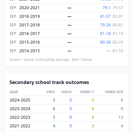
IEP
2020-2021
—
79.1
79.57
IEP
2018-2019
—
81.07
82.07
IEP
2017-2018
—
79.26
80.81
IEP
2016-2017
—
81.18
81.19
IEP
2015-2016
—
80.38
80.03
IEP
2014-2015
—
—
81.53
Green = above municipality average · Red = below
Secondary school track outcomes
JAAR
VWO
HAVO
VMBO-T
VMBO-B/K
2024-2025
5
5
0
6
2023-2024
6
5
6
0
2022-2023
5
0
6
12
2021-2022
4
5
3
4