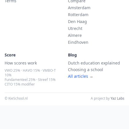
Terms
Compare
Amsterdam
Rotterdam
Den Haag
Utrecht
Almere
Eindhoven
Score
Blog
How scores work
Dutch education explained
Choosing a school
VWO 25% · HAVO 15% · VMBO-T
10%
All articles →
Fundamenteel 25% · Streef 15%
CITO 15% modifier
© KieSchool.nl
A project by
Yaz Labs