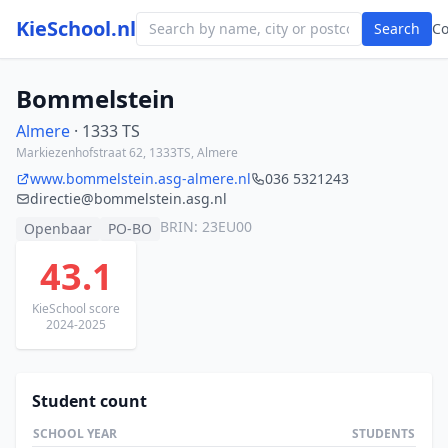
KieSchool.nl
Search
C
Bommelstein
Almere
· 1333 TS
Markiezenhofstraat 62, 1333TS, Almere
www.bommelstein.asg-almere.nl
036 5321243
directie@bommelstein.asg.nl
BRIN: 23EU00
Openbaar
PO-BO
43.1
KieSchool score
2024-2025
Student count
SCHOOL YEAR
STUDENTS