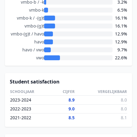
vmbo-b / -k
3.2%
vmbo-k
6.5%
vmbo-k / -(g)t
16.1%
vmbo-(g)t
16.1%
vmbo-(g)t / havo
12.9%
havo
12.9%
havo / vwo
9.7%
vwo
22.6%
Student satisfaction
SCHOOLJAAR
CIJFER
VERGELIJKBAAR
2023-2024
8.9
8.0
2022-2023
9.0
8.0
2021-2022
8.5
8.1