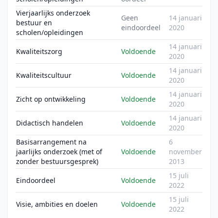
Vierjaarlijks onderzoek
Geen
14 januari
bestuur en
eindoordeel
2020
scholen/opleidingen
14 januari
Kwaliteitszorg
Voldoende
2020
14 januari
Kwaliteitscultuur
Voldoende
2020
14 januari
Zicht op ontwikkeling
Voldoende
2020
14 januari
Didactisch handelen
Voldoende
2020
Basisarrangement na
6
jaarlijks onderzoek (met of
Voldoende
november
zonder bestuursgesprek)
2013
15 juli
Eindoordeel
Voldoende
2022
15 juli
Visie, ambities en doelen
Voldoende
2022