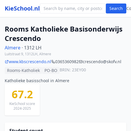
KieSchool.nl
Search
C
Rooms Katholieke Basisonderwijs
Crescendo
Almere
· 1312 LH
Luitstraat 9, 1312LH, Almere
www.kbscrescendo.nl
0365360982
crescendo@skofv.nl
BRIN: 23EY00
Rooms-Katholiek
PO-BO
Katholieke basisschool in Almere
67.2
KieSchool score
2024-2025
Student count