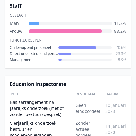
Staff
GESLACHT
Man
11.8%
Vrouw
88.2%
FUNCTIEGROEPEN
Onderwijzend personeel
70.6%
Direct ondersteunend personeel
23.5%
Management
5.9%
Education inspectorate
TYPE
RESULTAAT
DATUM
Basisarrangement na
Geen
10 januari
jaarlijks onderzoek (met of
eindoordeel
2023
zonder bestuursgesprek)
Vierjaarlijks onderzoek
Zonder
14 januari
bestuur en
actueel
2020
scholen/opleidingen
oordeel