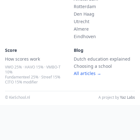
Rotterdam
Den Haag
Utrecht
Almere
Eindhoven
Score
Blog
How scores work
Dutch education explained
Choosing a school
VWO 25% · HAVO 15% · VMBO-T
10%
All articles →
Fundamenteel 25% · Streef 15%
CITO 15% modifier
© KieSchool.nl
A project by
Yaz Labs