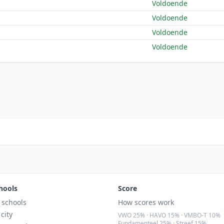
Voldoende
Voldoende
Voldoende
Voldoende
hools
Score
l schools
How scores work
 city
VWO 25% · HAVO 15% · VMBO-T 10%
Fundamenteel 25% · Streef 15%