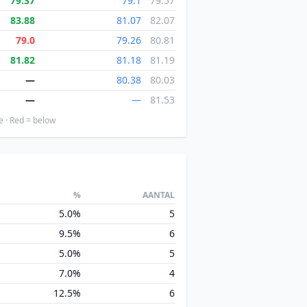
79.37
79.1
79.57
83.88
81.07
82.07
79.0
79.26
80.81
81.82
81.18
81.19
—
80.38
80.03
—
—
81.53
e · Red = below
%
AANTAL
5.0%
5
9.5%
6
5.0%
5
7.0%
4
12.5%
6