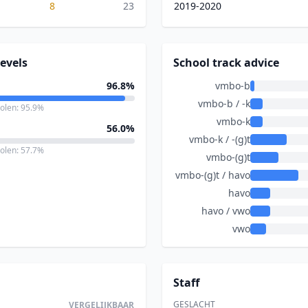
8
23
2019-2020
evels
School track advice
96.8%
vmbo-b
vmbo-b / -k
holen: 95.9%
vmbo-k
56.0%
vmbo-k / -(g)t
holen: 57.7%
vmbo-(g)t
vmbo-(g)t / havo
havo
havo / vwo
vwo
Staff
GESLACHT
VERGELIJKBAAR