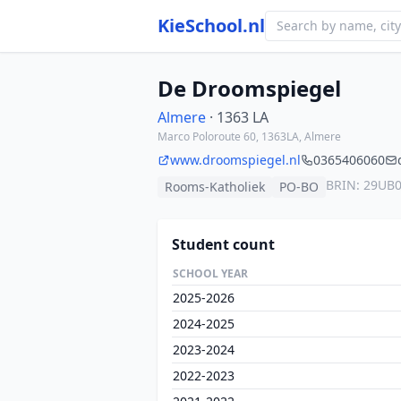
KieSchool.nl
De Droomspiegel
Almere
· 1363 LA
Marco Poloroute 60, 1363LA, Almere
www.droomspiegel.nl
0365406060
BRIN: 29UB
Rooms-Katholiek
PO-BO
Student count
SCHOOL YEAR
2025-2026
2024-2025
2023-2024
2022-2023