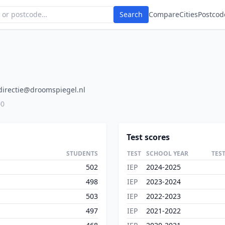
Search
Compare
Cities
Postcod
directie@droomspiegel.nl
00
Test scores
STUDENTS
TEST
SCHOOL YEAR
TES
502
IEP
2024-2025
498
IEP
2023-2024
503
IEP
2022-2023
497
IEP
2021-2022