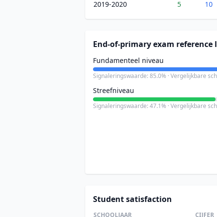
2019-2020
5
10
End-of-primary exam reference l
Fundamenteel niveau
Signaleringswaarde: 85.0% · Vergelijkbare sc
Streefniveau
Signaleringswaarde: 47.1% · Vergelijkbare sc
Student satisfaction
SCHOOLJAAR
CIJFER