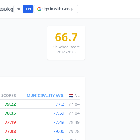
es
Blog
NL
EN
Sign in with Google
66.7
KieSchool score
2024-2025
T SCORES
MUNICIPALITY AVG.
🇳🇱 NL
79.22
77.2
77.84
78.35
77.59
77.84
77.19
77.49
79.49
77.98
79.06
79.78