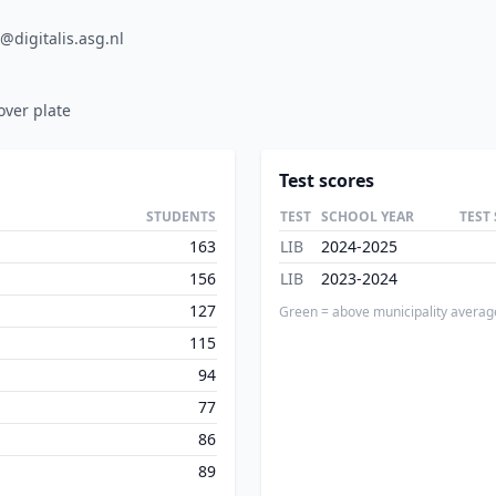
e@digitalis.asg.nl
over plate
Test scores
STUDENTS
TEST
SCHOOL YEAR
TEST
163
LIB
2024-2025
156
LIB
2023-2024
127
Green = above municipality averag
115
94
77
86
89