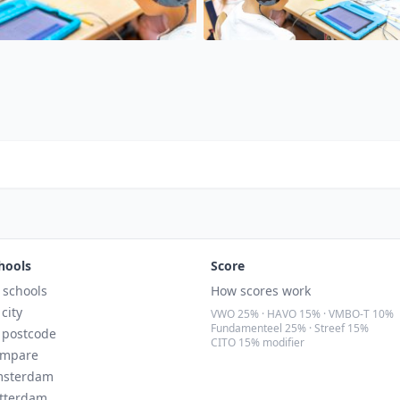
hools
Score
l schools
How scores work
 city
VWO 25% · HAVO 15% · VMBO-T 10%
Fundamenteel 25% · Streef 15%
 postcode
CITO 15% modifier
mpare
sterdam
tterdam