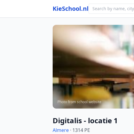
KieSchool.nl
Photo from school website
Digitalis - locatie 1
Almere
· 1314 PE