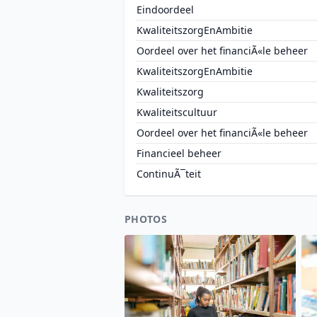
Eindoordeel
KwaliteitszorgEnAmbitie
Oordeel over het financiÃ«le beheer
KwaliteitszorgEnAmbitie
Kwaliteitszorg
Kwaliteitscultuur
Oordeel over het financiÃ«le beheer
Financieel beheer
ContinuÃ¯teit
PHOTOS