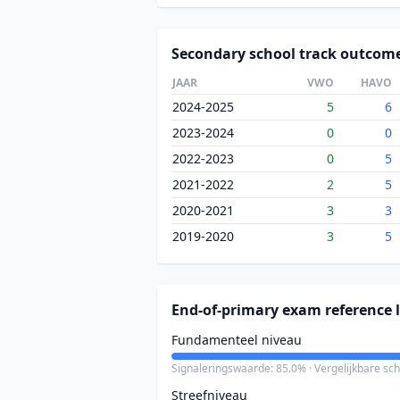
Secondary school track outcom
JAAR
VWO
HAVO
2024-2025
5
6
2023-2024
0
0
2022-2023
0
5
2021-2022
2
5
2020-2021
3
3
2019-2020
3
5
End-of-primary exam reference l
Fundamenteel niveau
Signaleringswaarde: 85.0% · Vergelijkbare sc
Streefniveau