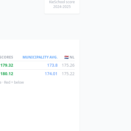
KieSchool score
2024-2025
 SCORES
MUNICIPALITY AVG.
🇳🇱 NL
179.32
173.8
175.26
180.12
174.01
175.22
e · Red = below