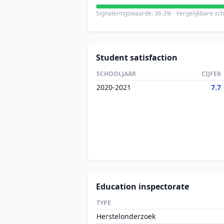
Signaleringswaarde: 36.3% · Vergelijkbare sc
Student satisfaction
SCHOOLJAAR
CIJFER
2020-2021
7.7
Education inspectorate
TYPE
Herstelonderzoek