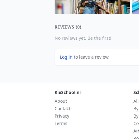
REVIEWS (0)
No reviews yet. Be the first!
Log in
to leave a review.
KieSchool.nl
Sc
About
Al
Contact
By
Privacy
By
Terms
Co
Am
Ro