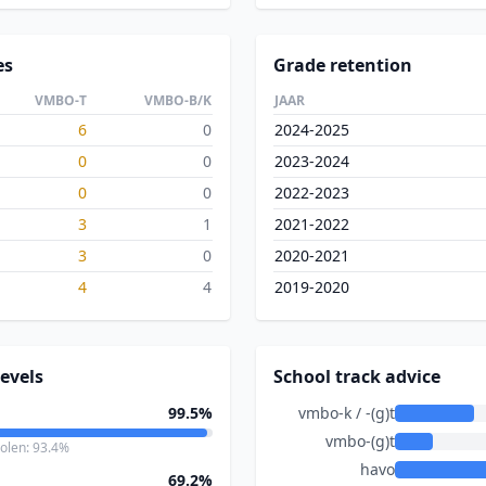
es
Grade retention
VMBO-T
VMBO-B/K
JAAR
6
0
2024-2025
0
0
2023-2024
0
0
2022-2023
3
1
2021-2022
3
0
2020-2021
4
4
2019-2020
evels
School track advice
99.5%
vmbo-k / -(g)t
vmbo-(g)t
holen: 93.4%
havo
69.2%