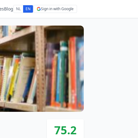
es
Blog
NL
EN
Sign in with Google
75.2