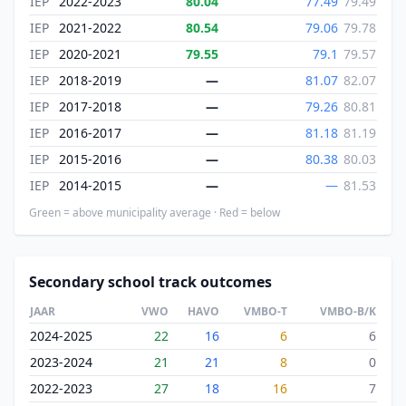
IEP
2022-2023
80.04
77.49
79.49
IEP
2021-2022
80.54
79.06
79.78
IEP
2020-2021
79.55
79.1
79.57
IEP
2018-2019
—
81.07
82.07
IEP
2017-2018
—
79.26
80.81
IEP
2016-2017
—
81.18
81.19
IEP
2015-2016
—
80.38
80.03
IEP
2014-2015
—
—
81.53
Green = above municipality average · Red = below
Secondary school track outcomes
JAAR
VWO
HAVO
VMBO-T
VMBO-B/K
2024-2025
22
16
6
6
2023-2024
21
21
8
0
2022-2023
27
18
16
7