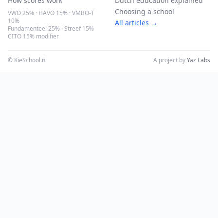
How scores work
Dutch education explained
Choosing a school
VWO 25% · HAVO 15% · VMBO-T
10%
All articles →
Fundamenteel 25% · Streef 15%
CITO 15% modifier
© KieSchool.nl
A project by
Yaz Labs