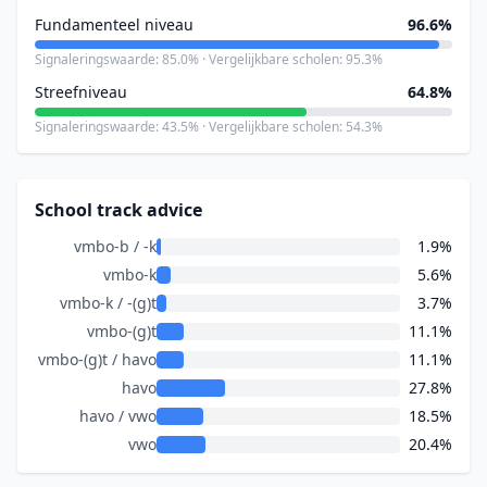
Fundamenteel niveau
96.6%
Signaleringswaarde: 85.0% · Vergelijkbare scholen: 95.3%
Streefniveau
64.8%
Signaleringswaarde: 43.5% · Vergelijkbare scholen: 54.3%
School track advice
vmbo-b / -k
1.9%
vmbo-k
5.6%
vmbo-k / -(g)t
3.7%
vmbo-(g)t
11.1%
vmbo-(g)t / havo
11.1%
havo
27.8%
havo / vwo
18.5%
vwo
20.4%