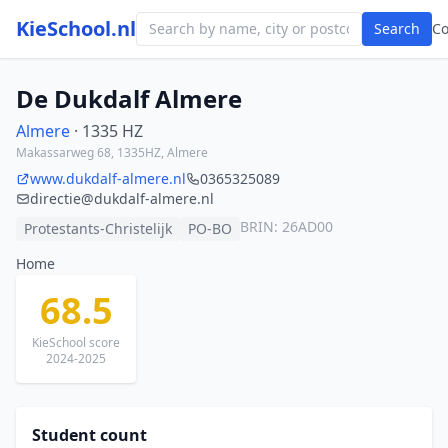
KieSchool.nl
Search
C
De Dukdalf Almere
Almere
· 1335 HZ
Makassarweg 68, 1335HZ, Almere
www.dukdalf-almere.nl
0365325089
directie@dukdalf-almere.nl
BRIN: 26AD00
Protestants-Christelijk
PO-BO
Home
68.5
KieSchool score
2024-2025
Student count