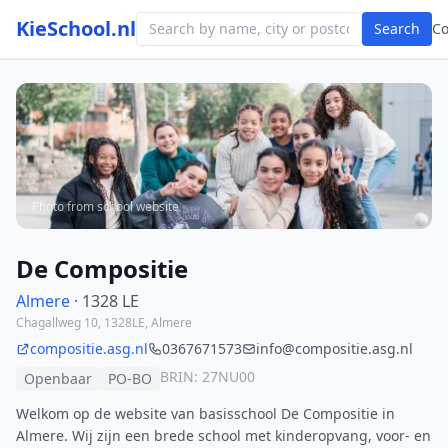
KieSchool.nl
Search
C
Photo from school website
De Compositie
Almere
· 1328 LE
Chagallweg 10, 1328LE, Almere
compositie.asg.nl
0367671573
info@compositie.asg.nl
BRIN: 27NU00
Openbaar
PO-BO
Welkom op de website van basisschool De Compositie in
Almere. Wij zijn een brede school met kinderopvang, voor- en