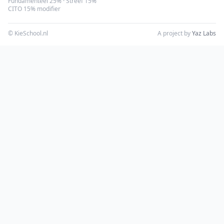
Fundamenteel 25% · Streef 15%
CITO 15% modifier
© KieSchool.nl
A project by
Yaz Labs