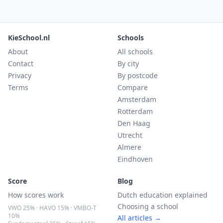
KieSchool.nl
Schools
About
All schools
Contact
By city
Privacy
By postcode
Terms
Compare
Amsterdam
Rotterdam
Den Haag
Utrecht
Almere
Eindhoven
Score
Blog
How scores work
Dutch education explained
Choosing a school
VWO 25% · HAVO 15% · VMBO-T
10%
All articles →