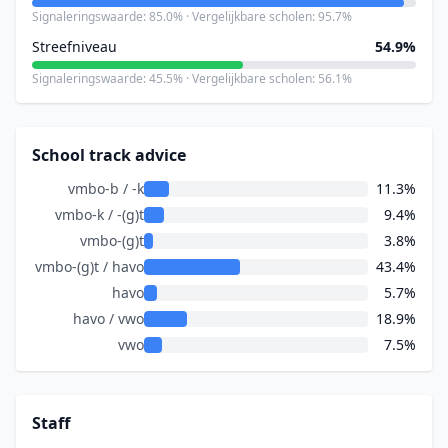
Signaleringswaarde: 85.0% · Vergelijkbare scholen: 95.7%
Streefniveau
54.9%
Signaleringswaarde: 45.5% · Vergelijkbare scholen: 56.1%
School track advice
vmbo-b / -k
11.3%
vmbo-k / -(g)t
9.4%
vmbo-(g)t
3.8%
vmbo-(g)t / havo
43.4%
havo
5.7%
havo / vwo
18.9%
vwo
7.5%
Staff