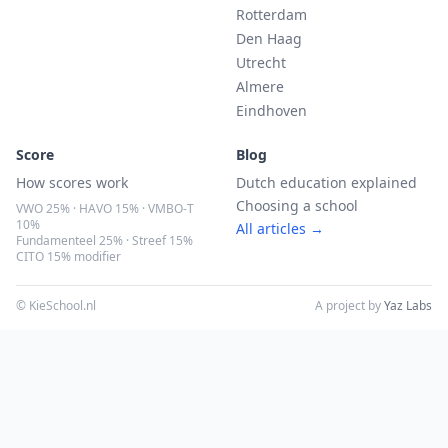
Rotterdam
Den Haag
Utrecht
Almere
Eindhoven
Score
Blog
How scores work
Dutch education explained
Choosing a school
VWO 25% · HAVO 15% · VMBO-T
10%
All articles →
Fundamenteel 25% · Streef 15%
CITO 15% modifier
© KieSchool.nl
A project by
Yaz Labs