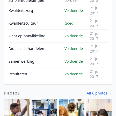
scholen/opleidingen
oordeel
2018
21 juli
Kwaliteitszorg
Voldoende
2017
21 juli
Kwaliteitscultuur
Goed
2017
21 juli
Zicht op ontwikkeling
Voldoende
2017
21 juli
Didactisch handelen
Voldoende
2017
21 juli
Samenwerking
Voldoende
2017
21 juli
Resultaten
Voldoende
2017
PHOTOS
All 6 photos →