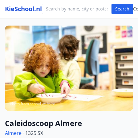
KieSchool.nl
Search
C
Photo from school website
Caleidoscoop Almere
Almere
· 1325 SX