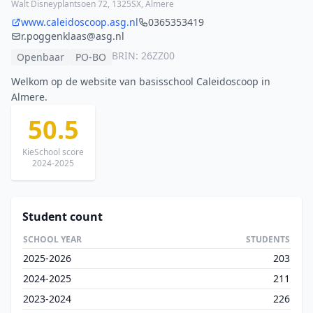
Walt Disneyplantsoen 72, 1325SX, Almere
www.caleidoscoop.asg.nl
0365353419
r.poggenklaas@asg.nl
BRIN: 26ZZ00
Openbaar
PO-BO
Welkom op de website van basisschool Caleidoscoop in
Almere.
50.5
KieSchool score
2024-2025
Student count
SCHOOL YEAR
STUDENTS
2025-2026
203
2024-2025
211
2023-2024
226