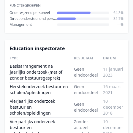
FUNCTIEGROEPEN
Onderwijzend personeel
64.3%
Direct ondersteunend personeel
35.7%
Management
—%
Education inspectorate
TYPE
RESULTAAT
DATUM
Basisarrangement na
Geen
11 januari
jaarlijks onderzoek (met of
eindoordeel
2023
zonder bestuursgesprek)
Herstelonderzoek bestuur en
Geen
16 maart
scholen/opleidingen
eindoordeel
2021
Vierjaarlijks onderzoek
10
Geen
bestuur en
december
eindoordeel
scholen/opleidingen
2018
Vierjaarlijks onderzoek
Zonder
10
bestuur en
actueel
december