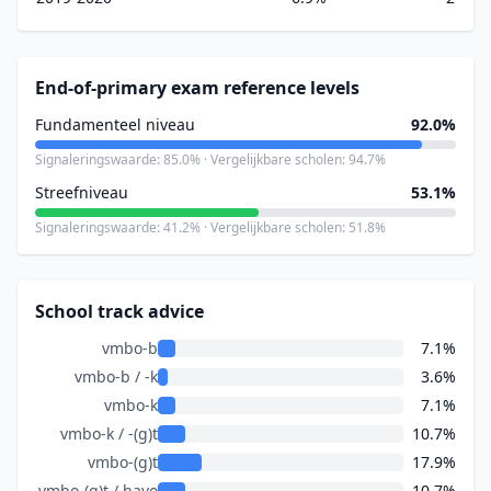
End-of-primary exam reference levels
Fundamenteel niveau
92.0%
Signaleringswaarde: 85.0% · Vergelijkbare scholen: 94.7%
Streefniveau
53.1%
Signaleringswaarde: 41.2% · Vergelijkbare scholen: 51.8%
School track advice
vmbo-b
7.1%
vmbo-b / -k
3.6%
vmbo-k
7.1%
vmbo-k / -(g)t
10.7%
vmbo-(g)t
17.9%
vmbo-(g)t / havo
10.7%