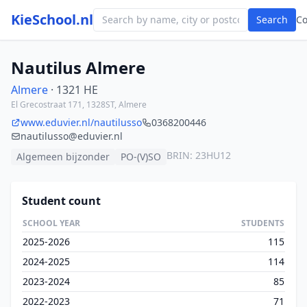
KieSchool.nl
Search
C
Nautilus Almere
Almere
· 1321 HE
El Grecostraat 171, 1328ST, Almere
www.eduvier.nl/nautilusso
0368200446
nautilusso@eduvier.nl
BRIN: 23HU12
Algemeen bijzonder
PO-(V)SO
Student count
SCHOOL YEAR
STUDENTS
2025-2026
115
2024-2025
114
2023-2024
85
2022-2023
71