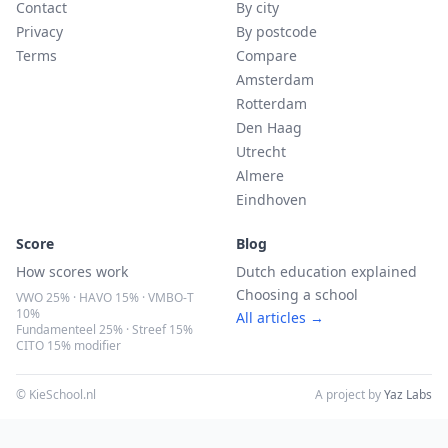
Contact
By city
Privacy
By postcode
Terms
Compare
Amsterdam
Rotterdam
Den Haag
Utrecht
Almere
Eindhoven
Score
Blog
How scores work
Dutch education explained
Choosing a school
VWO 25% · HAVO 15% · VMBO-T
10%
All articles →
Fundamenteel 25% · Streef 15%
CITO 15% modifier
© KieSchool.nl
A project by
Yaz Labs