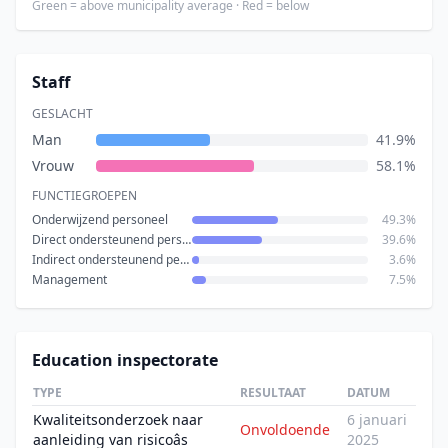
Green = above municipality average · Red = below
Staff
GESLACHT
Man
41.9%
Vrouw
58.1%
FUNCTIEGROEPEN
Onderwijzend personeel
49.3%
Direct ondersteunend personeel
39.6%
Indirect ondersteunend personeel
3.6%
Management
7.5%
Education inspectorate
TYPE
RESULTAAT
DATUM
Kwaliteitsonderzoek naar
6 januari
Onvoldoende
aanleiding van risicoâs
2025