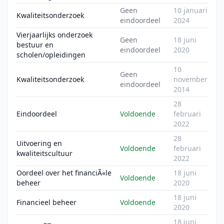
Geen
10 januari
Kwaliteitsonderzoek
eindoordeel
2024
Vierjaarlijks onderzoek
Geen
18 juni
bestuur en
eindoordeel
2020
scholen/opleidingen
10
Geen
Kwaliteitsonderzoek
november
eindoordeel
2014
28
Eindoordeel
Voldoende
februari
2022
28
Uitvoering en
Voldoende
februari
kwaliteitscultuur
2022
Oordeel over het financiÃ«le
18 juni
Voldoende
beheer
2020
18 juni
Financieel beheer
Voldoende
2020
18 juni