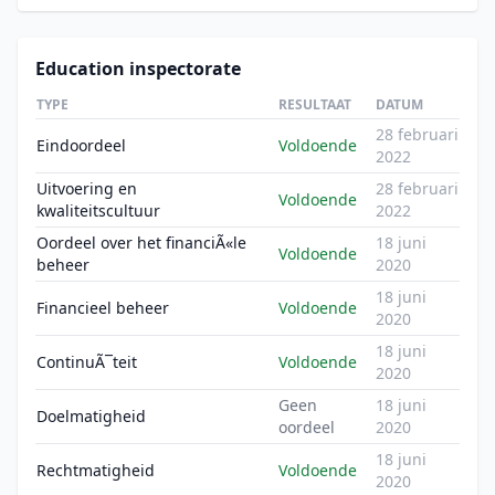
Education inspectorate
TYPE
RESULTAAT
DATUM
28 februari
Eindoordeel
Voldoende
2022
Uitvoering en
28 februari
Voldoende
kwaliteitscultuur
2022
Oordeel over het financiÃ«le
18 juni
Voldoende
beheer
2020
18 juni
Financieel beheer
Voldoende
2020
18 juni
ContinuÃ¯teit
Voldoende
2020
Geen
18 juni
Doelmatigheid
oordeel
2020
18 juni
Rechtmatigheid
Voldoende
2020