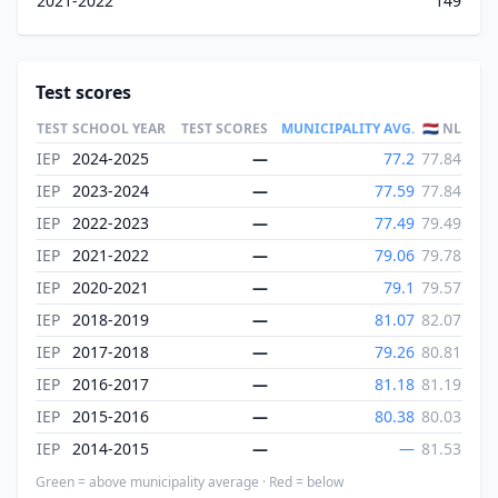
2021-2022
149
Test scores
TEST
SCHOOL YEAR
TEST SCORES
MUNICIPALITY AVG.
🇳🇱 NL
IEP
2024-2025
—
77.2
77.84
IEP
2023-2024
—
77.59
77.84
IEP
2022-2023
—
77.49
79.49
IEP
2021-2022
—
79.06
79.78
IEP
2020-2021
—
79.1
79.57
IEP
2018-2019
—
81.07
82.07
IEP
2017-2018
—
79.26
80.81
IEP
2016-2017
—
81.18
81.19
IEP
2015-2016
—
80.38
80.03
IEP
2014-2015
—
—
81.53
Green = above municipality average · Red = below