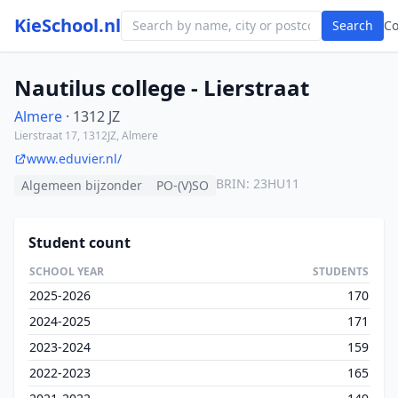
KieSchool.nl
Search
C
Nautilus college - Lierstraat
Almere
· 1312 JZ
Lierstraat 17, 1312JZ, Almere
www.eduvier.nl/
BRIN: 23HU11
Algemeen bijzonder
PO-(V)SO
Student count
SCHOOL YEAR
STUDENTS
2025-2026
170
2024-2025
171
2023-2024
159
2022-2023
165