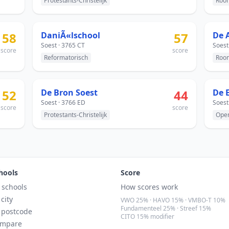
Protestants-Christelijk
Room
58
DaniÃ«lschool
57
De 
Soest · 3765 CT
Soest
score
score
Reformatorisch
Room
52
De Bron Soest
44
De 
Soest · 3766 ED
Soest
score
score
Protestants-Christelijk
Ope
hools
Score
l schools
How scores work
 city
VWO 25% · HAVO 15% · VMBO-T 10%
Fundamenteel 25% · Streef 15%
 postcode
CITO 15% modifier
mpare