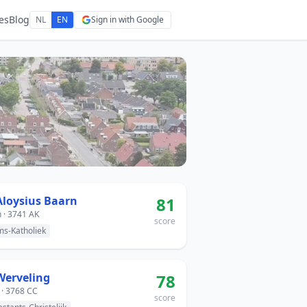
es
Blog
NL
EN
Sign in with Google
 Aloysius Baarn
81
 · 3741 AK
score
s-Katholiek
Werveling
78
 · 3768 CC
score