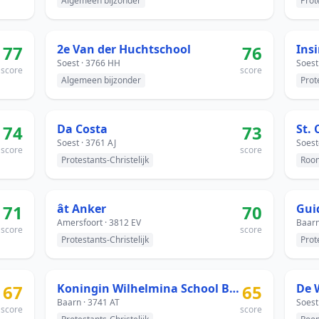
Algemeen bijzonder
Prot
77
2e Van der Huchtschool
76
Ins
Soest · 3766 HH
Soest
score
score
Algemeen bijzonder
Prot
74
Da Costa
73
St.
Soest · 3761 AJ
Soest
score
score
Protestants-Christelijk
Room
71
ât Anker
70
Gui
Amersfoort · 3812 EV
Baarn
score
score
Protestants-Christelijk
Prot
67
Koningin Wilhelmina School Baarn
65
De 
Baarn · 3741 AT
Soest
score
score