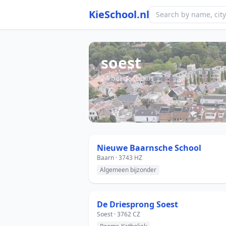
KieSchool.nl
soest
24 basisschools
Nieuwe Baarnsche School
Baarn · 3743 HZ
Algemeen bijzonder
De Driesprong Soest
Soest · 3762 CZ