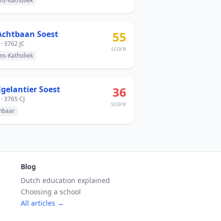
s-Katholiek
Achtbaan Soest
55
 · 3762 JC
score
s-Katholiek
Egelantier Soest
36
 · 3765 CJ
score
nbaar
Blog
Dutch education explained
Choosing a school
All articles →