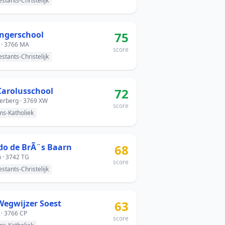
estants-Christelijk
ingerschool
75
 · 3766 MA
score
estants-Christelijk
 Carolusschool
72
erberg · 3769 XW
score
s-Katholiek
do de BrÃ¨s Baarn
68
 · 3742 TG
score
estants-Christelijk
Wegwijzer Soest
63
 · 3766 CP
score