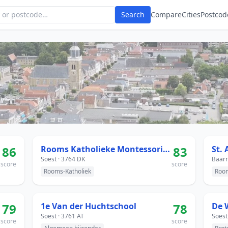
Search
Compare
Cities
Postcod
86
Rooms Katholieke Montessori-School
83
St.
Soest · 3764 DK
Baarn
score
score
Rooms-Katholiek
Room
79
1e Van der Huchtschool
78
De 
Soest · 3761 AT
Soest
score
score