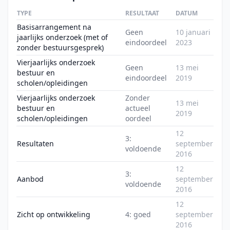
TYPE
RESULTAAT
DATUM
Basisarrangement na
Geen
10 januari
jaarlijks onderzoek (met of
eindoordeel
2023
zonder bestuursgesprek)
Vierjaarlijks onderzoek
Geen
13 mei
bestuur en
eindoordeel
2019
scholen/opleidingen
Vierjaarlijks onderzoek
Zonder
13 mei
bestuur en
actueel
2019
scholen/opleidingen
oordeel
12
3:
Resultaten
september
voldoende
2016
12
3:
Aanbod
september
voldoende
2016
12
Zicht op ontwikkeling
4: goed
september
2016