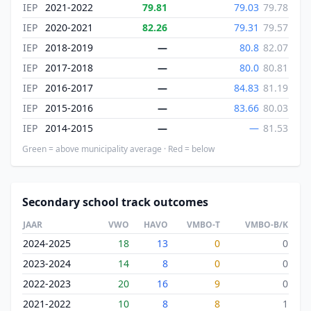
IEP
2021-2022
79.81
79.03
79.78
IEP
2020-2021
82.26
79.31
79.57
IEP
2018-2019
—
80.8
82.07
IEP
2017-2018
—
80.0
80.81
IEP
2016-2017
—
84.83
81.19
IEP
2015-2016
—
83.66
80.03
IEP
2014-2015
—
—
81.53
Green = above municipality average · Red = below
Secondary school track outcomes
JAAR
VWO
HAVO
VMBO-T
VMBO-B/K
2024-2025
18
13
0
0
2023-2024
14
8
0
0
2022-2023
20
16
9
0
2021-2022
10
8
8
1