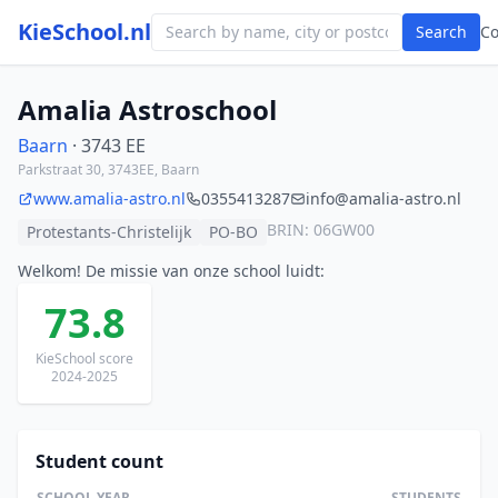
KieSchool.nl
Search
C
Amalia Astroschool
Baarn
· 3743 EE
Parkstraat 30, 3743EE, Baarn
www.amalia-astro.nl
0355413287
info@amalia-astro.nl
BRIN: 06GW00
Protestants-Christelijk
PO-BO
Welkom! De missie van onze school luidt:
73.8
KieSchool score
2024-2025
Student count
SCHOOL YEAR
STUDENTS