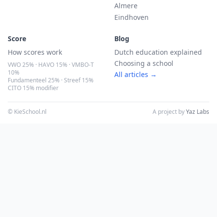
Almere
Eindhoven
Score
Blog
How scores work
Dutch education explained
Choosing a school
VWO 25% · HAVO 15% · VMBO-T
10%
All articles →
Fundamenteel 25% · Streef 15%
CITO 15% modifier
© KieSchool.nl
A project by
Yaz Labs