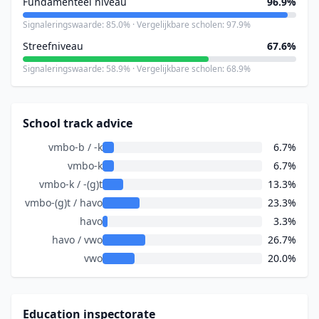
Fundamenteel niveau
96.9%
Signaleringswaarde: 85.0% · Vergelijkbare scholen: 97.9%
Streefniveau
67.6%
Signaleringswaarde: 58.9% · Vergelijkbare scholen: 68.9%
School track advice
vmbo-b / -k
6.7%
vmbo-k
6.7%
vmbo-k / -(g)t
13.3%
vmbo-(g)t / havo
23.3%
havo
3.3%
havo / vwo
26.7%
vwo
20.0%
Education inspectorate