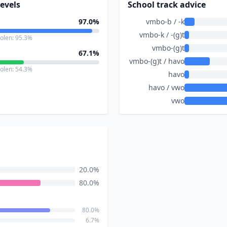
evels
School track advice
97.0%
vmbo-b / -k
vmbo-k / -(g)t
holen: 95.3%
vmbo-(g)t
67.1%
vmbo-(g)t / havo
holen: 54.3%
havo
havo / vwo
vwo
20.0%
80.0%
80.0%
6.7%