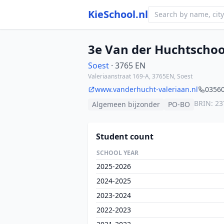
KieSchool.nl
3e Van der Huchtschoo
Soest
· 3765 EN
Valeriaanstraat 169-A, 3765EN, Soest
www.vanderhucht-valeriaan.nl
0356
BRIN: 2
Algemeen bijzonder
PO-BO
Student count
SCHOOL YEAR
2025-2026
2024-2025
2023-2024
2022-2023