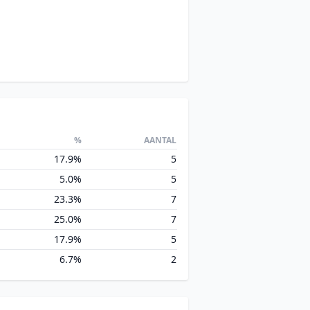
%
AANTAL
17.9%
5
5.0%
5
23.3%
7
25.0%
7
17.9%
5
6.7%
2