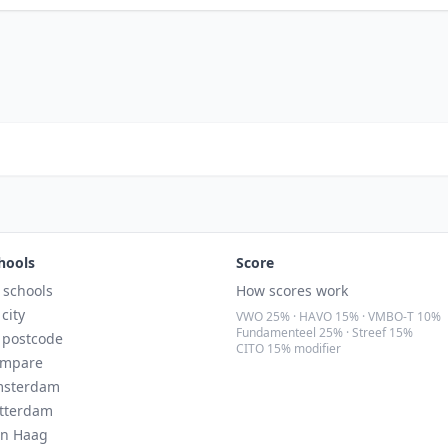
hools
Score
l schools
How scores work
 city
VWO 25% · HAVO 15% · VMBO-T 10%
Fundamenteel 25% · Streef 15%
 postcode
CITO 15% modifier
mpare
sterdam
tterdam
n Haag