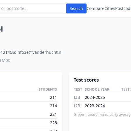
Search
Compare
Cities
Postcod
l
012145
info3e@vanderhucht.nl
3TM00
Test scores
STUDENTS
TEST
SCHOOL YEAR
TEST
211
LIB
2024-2025
214
LIB
2023-2024
221
Green = above municipality averag
228