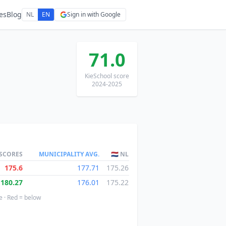
es
Blog
NL
EN
Sign in with Google
71.0
KieSchool score
2024-2025
 SCORES
MUNICIPALITY AVG.
🇳🇱 NL
175.6
177.71
175.26
180.27
176.01
175.22
e · Red = below