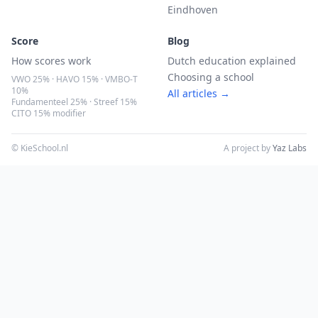
Eindhoven
Score
Blog
How scores work
Dutch education explained
Choosing a school
VWO 25% · HAVO 15% · VMBO-T
10%
All articles →
Fundamenteel 25% · Streef 15%
CITO 15% modifier
© KieSchool.nl
A project by
Yaz Labs