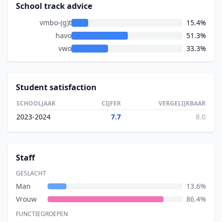
School track advice
vmbo-(g)t
15.4%
havo
51.3%
vwo
33.3%
Student satisfaction
SCHOOLJAAR
CIJFER
VERGELIJKBAAR
2023-2024
7.7
8.0
Staff
GESLACHT
Man
13.6%
Vrouw
86.4%
FUNCTIEGROEPEN