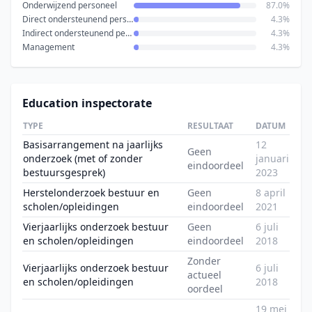
Onderwijzend personeel
87.0%
Direct ondersteunend personeel
4.3%
Indirect ondersteunend personeel
4.3%
Management
4.3%
Education inspectorate
TYPE
RESULTAAT
DATUM
Basisarrangement na jaarlijks
12
Geen
onderzoek (met of zonder
januari
eindoordeel
bestuursgesprek)
2023
Herstelonderzoek bestuur en
Geen
8 april
scholen/opleidingen
eindoordeel
2021
Vierjaarlijks onderzoek bestuur
Geen
6 juli
en scholen/opleidingen
eindoordeel
2018
Zonder
Vierjaarlijks onderzoek bestuur
6 juli
actueel
en scholen/opleidingen
2018
oordeel
19 mei