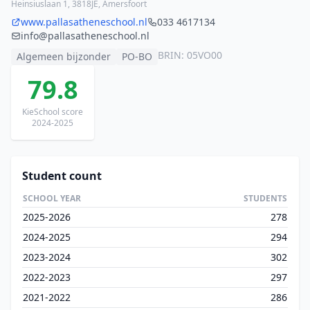
Heinsiuslaan 1, 3818JE, Amersfoort
www.pallasatheneschool.nl
033 4617134
info@pallasatheneschool.nl
BRIN: 05VO00
Algemeen bijzonder
PO-BO
79.8
KieSchool score
2024-2025
Student count
SCHOOL YEAR
STUDENTS
2025-2026
278
2024-2025
294
2023-2024
302
2022-2023
297
2021-2022
286