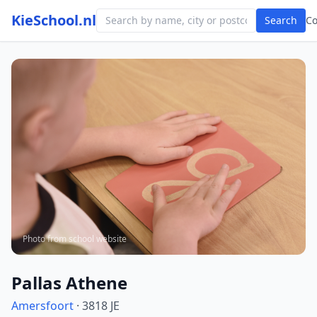
KieSchool.nl
Search
C
Photo from school website
Pallas Athene
Amersfoort
· 3818 JE