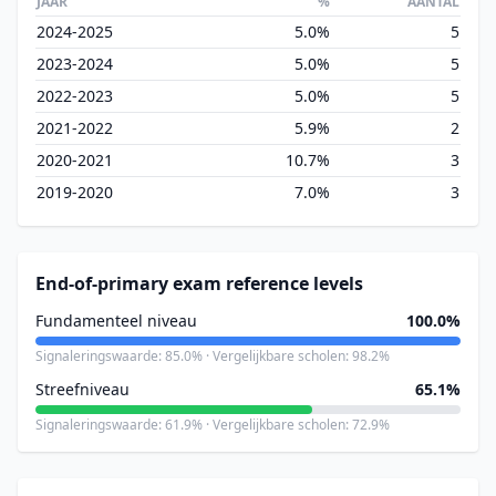
JAAR
%
AANTAL
2024-2025
5.0%
5
2023-2024
5.0%
5
2022-2023
5.0%
5
2021-2022
5.9%
2
2020-2021
10.7%
3
2019-2020
7.0%
3
End-of-primary exam reference levels
Fundamenteel niveau
100.0%
Signaleringswaarde: 85.0% · Vergelijkbare scholen: 98.2%
Streefniveau
65.1%
Signaleringswaarde: 61.9% · Vergelijkbare scholen: 72.9%