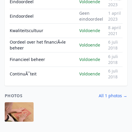
Eindoordeel
Voldoende
2023
Geen
1 april
Eindoordeel
eindoordeel
2023
8 april
Kwaliteitscultuur
Voldoende
2021
Oordeel over het financiÃ«le
6 juli
Voldoende
beheer
2018
6 juli
Financieel beheer
Voldoende
2018
6 juli
ContinuÃ¯teit
Voldoende
2018
PHOTOS
All 1 photos →