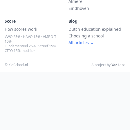
Almere
Eindhoven
Score
Blog
How scores work
Dutch education explained
Choosing a school
VWO 25% · HAVO 15% · VMBO-T
10%
All articles →
Fundamenteel 25% · Streef 15%
CITO 15% modifier
© KieSchool.nl
A project by
Yaz Labs