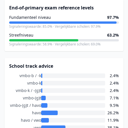
End-of-primary exam reference levels
Fundamenteel niveau
97.7%
Signaleringswaarde: 85.0% · Vergelijkbare scholen: 97.9%
Streefniveau
63.2%
Signaleringswaarde: 58.9% · Vergelijkbare scholen: 69.0%
School track advice
vmbo-b / -k
2.4%
vmbo-k
2.4%
vmbo-k / -(g)t
2.4%
vmbo-(g)t
7.1%
vmbo-(g)t / havo
9.5%
havo
26.2%
havo / vwo
11.9%
vwo
38.1%