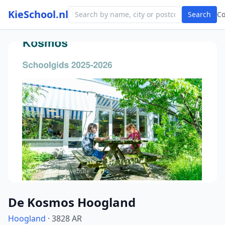
KieSchool.nl
Search
C
Photo from school website
De Kosmos Hoogland
Hoogland
· 3828 AR