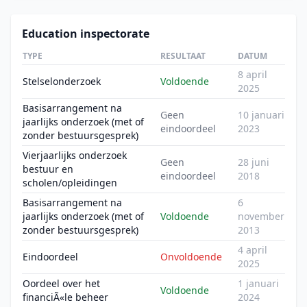
Education inspectorate
TYPE
RESULTAAT
DATUM
8 april
Stelselonderzoek
Voldoende
2025
Basisarrangement na
Geen
10 januari
jaarlijks onderzoek (met of
eindoordeel
2023
zonder bestuursgesprek)
Vierjaarlijks onderzoek
Geen
28 juni
bestuur en
eindoordeel
2018
scholen/opleidingen
Basisarrangement na
6
jaarlijks onderzoek (met of
Voldoende
november
zonder bestuursgesprek)
2013
4 april
Eindoordeel
Onvoldoende
2025
Oordeel over het
1 januari
Voldoende
financiÃ«le beheer
2024