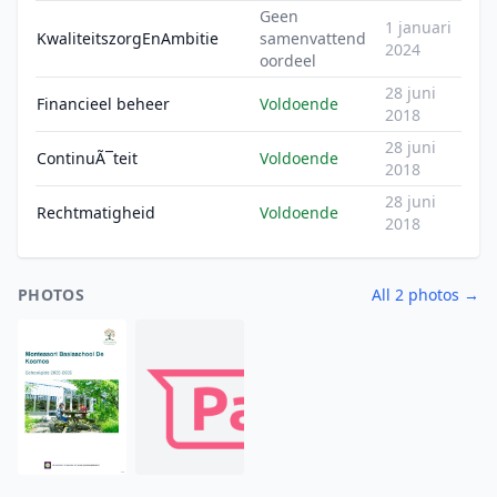
Geen
1 januari
KwaliteitszorgEnAmbitie
samenvattend
2024
oordeel
28 juni
Financieel beheer
Voldoende
2018
28 juni
ContinuÃ¯teit
Voldoende
2018
28 juni
Rechtmatigheid
Voldoende
2018
PHOTOS
All 2 photos →