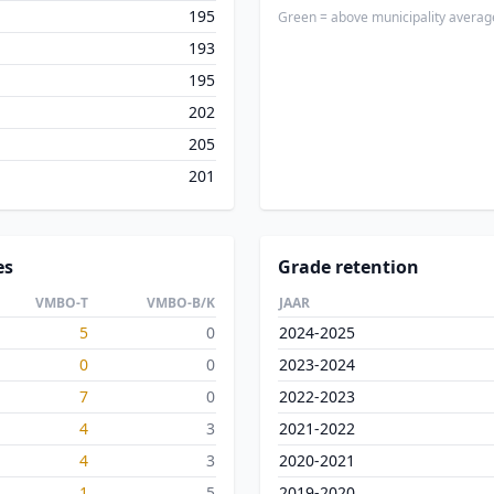
195
Green = above municipality averag
193
195
202
205
201
es
Grade retention
VMBO-T
VMBO-B/K
JAAR
5
0
2024-2025
0
0
2023-2024
7
0
2022-2023
4
3
2021-2022
4
3
2020-2021
1
5
2019-2020