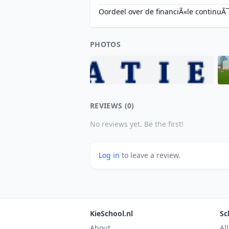
Oordeel over de financiÃ«le continuÃ¯
PHOTOS
REVIEWS (0)
No reviews yet. Be the first!
Log in
to leave a review.
KieSchool.nl
Sc
About
Al