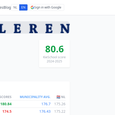
es
Blog
NL
EN
Sign in with Google
80.6
KieSchool score
2024-2025
 SCORES
MUNICIPALITY AVG.
🇳🇱 NL
180.84
176.7
175.26
174.5
176.43
175.22