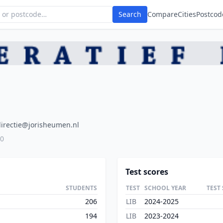
Search
Compare
Cities
Postcod
directie@jorisheumen.nl
00
Test scores
STUDENTS
TEST
SCHOOL YEAR
TEST
206
LIB
2024-2025
194
LIB
2023-2024