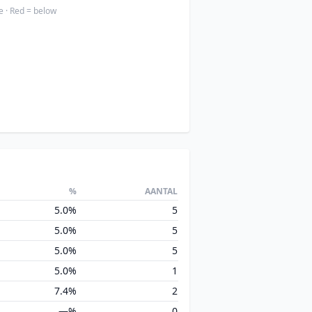
e · Red = below
%
AANTAL
5.0%
5
5.0%
5
5.0%
5
5.0%
1
7.4%
2
—%
0