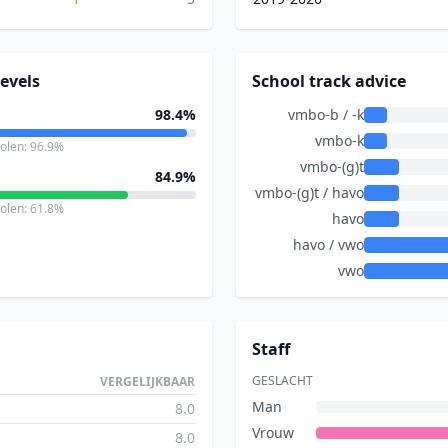
evels
School track advice
98.4%
vmbo-b / -k
vmbo-k
holen: 96.9%
vmbo-(g)t
84.9%
vmbo-(g)t / havo
holen: 61.8%
havo
havo / vwo
vwo
Staff
GESLACHT
VERGELIJKBAAR
Man
8.0
Vrouw
8.0