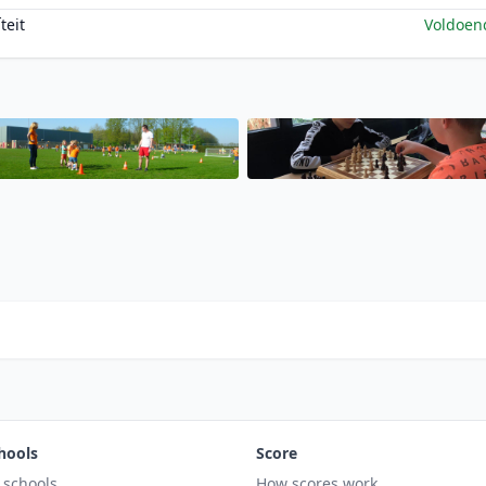
teit
Voldoen
hools
Score
l schools
How scores work