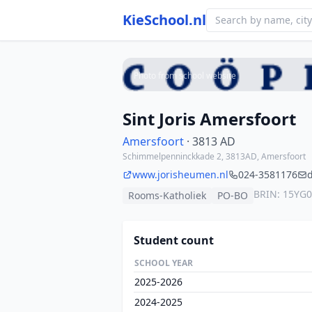
KieSchool.nl
Photo from school website
Sint Joris Amersfoort
Amersfoort
· 3813 AD
Schimmelpenninckkade 2, 3813AD, Amersfoort
www.jorisheumen.nl
024-3581176
BRIN: 15YG
Rooms-Katholiek
PO-BO
Student count
SCHOOL YEAR
2025-2026
2024-2025