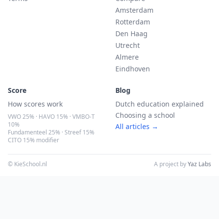
Amsterdam
Rotterdam
Den Haag
Utrecht
Almere
Eindhoven
Score
Blog
How scores work
Dutch education explained
Choosing a school
VWO 25% · HAVO 15% · VMBO-T
10%
All articles →
Fundamenteel 25% · Streef 15%
CITO 15% modifier
© KieSchool.nl
A project by
Yaz Labs