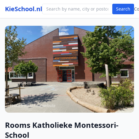
KieSchool.nl
Search
C
Photo from school website
Rooms Katholieke Montessori-
School