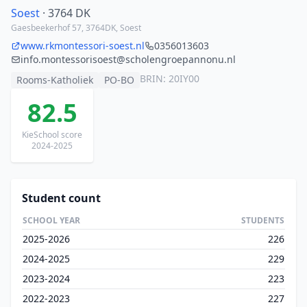
Soest
· 3764 DK
Gaesbeekerhof 57, 3764DK, Soest
www.rkmontessori-soest.nl
0356013603
info.montessorisoest@scholengroepannonu.nl
BRIN: 20IY00
Rooms-Katholiek
PO-BO
82.5
KieSchool score
2024-2025
Student count
SCHOOL YEAR
STUDENTS
2025-2026
226
2024-2025
229
2023-2024
223
2022-2023
227