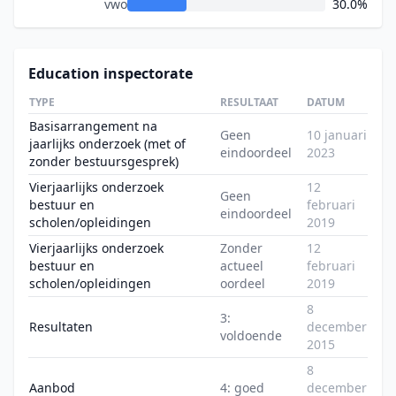
vwo
30.0%
Education inspectorate
TYPE
RESULTAAT
DATUM
Basisarrangement na
Geen
10 januari
jaarlijks onderzoek (met of
eindoordeel
2023
zonder bestuursgesprek)
Vierjaarlijks onderzoek
12
Geen
bestuur en
februari
eindoordeel
scholen/opleidingen
2019
Vierjaarlijks onderzoek
Zonder
12
bestuur en
actueel
februari
scholen/opleidingen
oordeel
2019
8
3:
Resultaten
december
voldoende
2015
8
Aanbod
4: goed
december