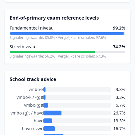
End-of-primary exam reference levels
Fundamenteel niveau
99.2%
Signaleringswaarde: 85.0% · Vergelijkbare scholen: 97.6%
Streefniveau
74.2%
Signaleringswaarde: 56.2% · Vergelijkbare scholen: 67.3%
School track advice
vmbo-k
3.3%
vmbo-k / -(g)t
3.3%
vmbo-(g)t
6.7%
vmbo-(g)t / havo
26.7%
havo
13.3%
havo / vwo
16.7%