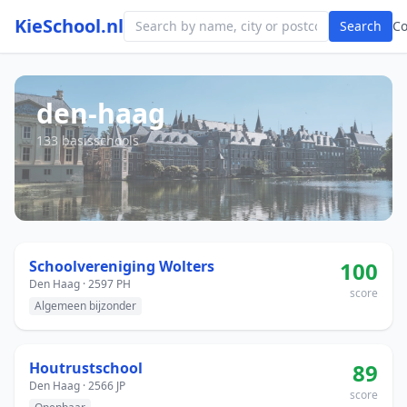
KieSchool.nl
Search
C
den-haag
133 basisschools
Schoolvereniging Wolters
100
Den Haag · 2597 PH
score
Algemeen bijzonder
Houtrustschool
89
Den Haag · 2566 JP
score