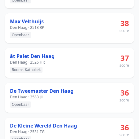
Openbaar
Max Velthuijs
38
Den Haag · 2513 RP
score
Openbaar
ât Palet Den Haag
37
Den Haag · 2526 HR
score
Rooms-Katholiek
De Tweemaster Den Haag
36
Den Haag · 2583 JH
score
Openbaar
De Kleine Wereld Den Haag
36
Den Haag · 2531 TG
score