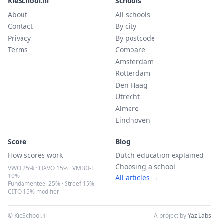
KieSchool.nl
Schools
About
All schools
Contact
By city
Privacy
By postcode
Terms
Compare
Amsterdam
Rotterdam
Den Haag
Utrecht
Almere
Eindhoven
Score
Blog
How scores work
Dutch education explained
Choosing a school
VWO 25% · HAVO 15% · VMBO-T
10%
All articles →
Fundamenteel 25% · Streef 15%
CITO 15% modifier
© KieSchool.nl
A project by
Yaz Labs