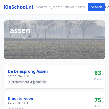
KieSchool.nl
Search
C
assen
25 basisschools
De Driesprong Assen
83
Assen · 9403 PA
score
Gereformeerd vrijgemaakt
Kloosterveen
75
Assen · 9408 JA
score