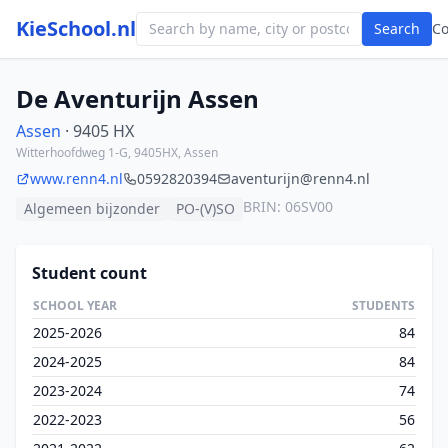
KieSchool.nl
Search
C
De Aventurijn Assen
Assen
· 9405 HX
Witterhoofdweg 1-G, 9405HX, Assen
www.renn4.nl
0592820394
aventurijn@renn4.nl
BRIN: 06SV00
Algemeen bijzonder
PO-(V)SO
Student count
SCHOOL YEAR
STUDENTS
2025-2026
84
2024-2025
84
2023-2024
74
2022-2023
56