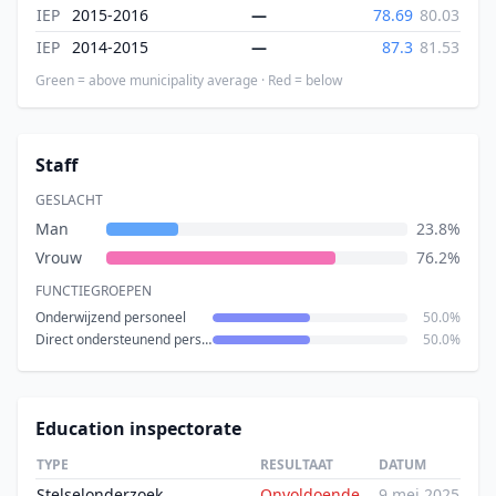
IEP
2015-2016
—
78.69
80.03
IEP
2014-2015
—
87.3
81.53
Green = above municipality average · Red = below
Staff
GESLACHT
Man
23.8%
Vrouw
76.2%
FUNCTIEGROEPEN
Onderwijzend personeel
50.0%
Direct ondersteunend personeel
50.0%
Education inspectorate
TYPE
RESULTAAT
DATUM
Stelselonderzoek
Onvoldoende
9 mei 2025