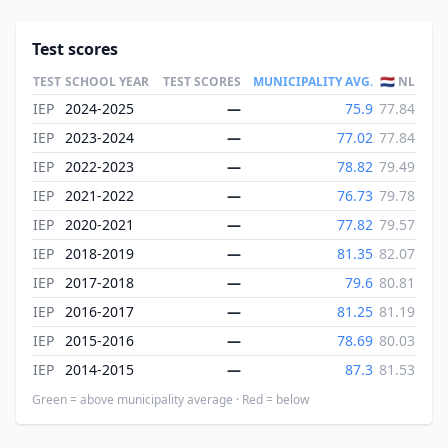
Test scores
TEST
SCHOOL YEAR
TEST SCORES
MUNICIPALITY AVG.
🇳🇱 NL
IEP
2024-2025
—
75.9
77.84
IEP
2023-2024
—
77.02
77.84
IEP
2022-2023
—
78.82
79.49
IEP
2021-2022
—
76.73
79.78
IEP
2020-2021
—
77.82
79.57
IEP
2018-2019
—
81.35
82.07
IEP
2017-2018
—
79.6
80.81
IEP
2016-2017
—
81.25
81.19
IEP
2015-2016
—
78.69
80.03
IEP
2014-2015
—
87.3
81.53
Green = above municipality average · Red = below