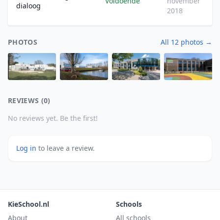
Voldoende
november
dialoog
2018
PHOTOS
All 12 photos →
REVIEWS (0)
No reviews yet. Be the first!
Log in
to leave a review.
KieSchool.nl
Schools
About
All schools