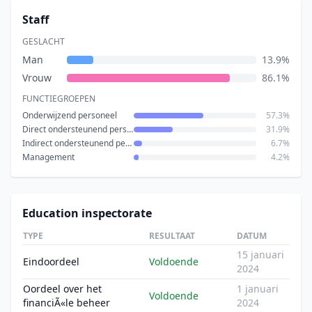
Staff
GESLACHT
Man
13.9%
Vrouw
86.1%
FUNCTIEGROEPEN
Onderwijzend personeel
57.3%
Direct ondersteunend personeel
31.9%
Indirect ondersteunend personeel
6.7%
Management
4.2%
Education inspectorate
TYPE
RESULTAAT
DATUM
15 januari
Eindoordeel
Voldoende
2024
Oordeel over het
1 januari
Voldoende
financiÃ«le beheer
2024