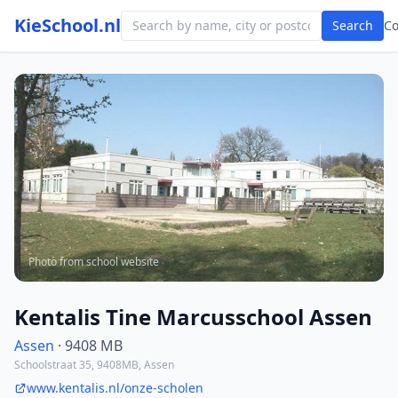
KieSchool.nl
Search
C
Photo from school website
Kentalis Tine Marcusschool Assen
Assen
· 9408 MB
Schoolstraat 35, 9408MB, Assen
www.kentalis.nl/onze-scholen