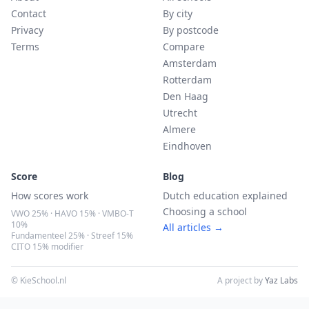
Contact
By city
Privacy
By postcode
Terms
Compare
Amsterdam
Rotterdam
Den Haag
Utrecht
Almere
Eindhoven
Score
Blog
How scores work
Dutch education explained
Choosing a school
VWO 25% · HAVO 15% · VMBO-T
10%
All articles →
Fundamenteel 25% · Streef 15%
CITO 15% modifier
© KieSchool.nl
A project by
Yaz Labs