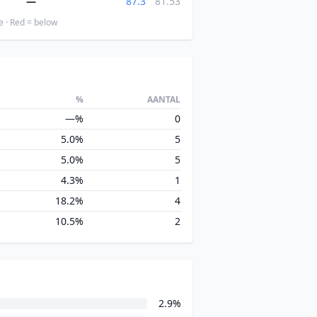
—
87.3
81.53
e · Red = below
%
AANTAL
—%
0
5.0%
5
5.0%
5
4.3%
1
18.2%
4
10.5%
2
2.9%