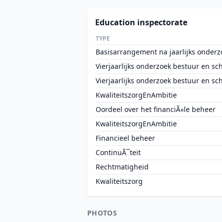
Education inspectorate
TYPE
Basisarrangement na jaarlijks onderz
Vierjaarlijks onderzoek bestuur en sc
Vierjaarlijks onderzoek bestuur en sc
KwaliteitszorgEnAmbitie
Oordeel over het financiÃ«le beheer
KwaliteitszorgEnAmbitie
Financieel beheer
ContinuÃ¯teit
Rechtmatigheid
Kwaliteitszorg
PHOTOS