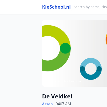
KieSchool.nl
Photo from school website
De Veldkei
Assen
· 9407 AM