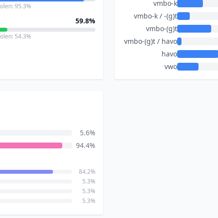
vmbo-k
holen: 95.3%
vmbo-k / -(g)t
59.8%
vmbo-(g)t
holen: 54.3%
vmbo-(g)t / havo
havo
vwo
5.6%
94.4%
84.2%
5.3%
5.3%
5.3%