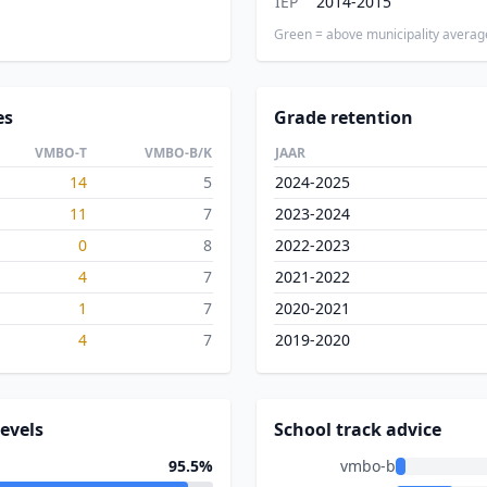
IEP
2014-2015
Green = above municipality averag
es
Grade retention
VMBO-T
VMBO-B/K
JAAR
14
5
2024-2025
11
7
2023-2024
0
8
2022-2023
4
7
2021-2022
1
7
2020-2021
4
7
2019-2020
evels
School track advice
95.5%
vmbo-b