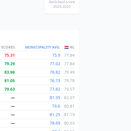
KieSchool score
2024-2025
T SCORES
MUNICIPALITY AVG.
🇳🇱 NL
75.31
75.9
77.84
79.29
77.02
77.84
83.96
78.82
79.49
81.05
76.73
79.78
79.63
77.82
79.57
—
81.35
82.07
—
79.6
80.81
—
81.25
81.19
—
78.69
80.03