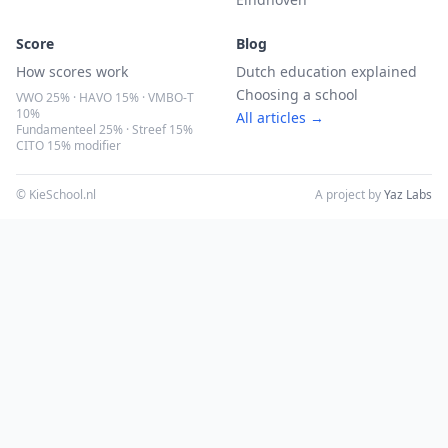
Score
Blog
How scores work
Dutch education explained
Choosing a school
VWO 25% · HAVO 15% · VMBO-T
10%
All articles →
Fundamenteel 25% · Streef 15%
CITO 15% modifier
© KieSchool.nl
A project by
Yaz Labs