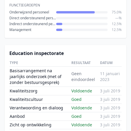
FUNCTIEGROEPEN
Onderwijzend personeel
75.0%
Direct ondersteunend personeel
—%
Indirect ondersteunend personeel
12.5%
Management
12.5%
Education inspectorate
TYPE
RESULTAAT
DATUM
Basisarrangement na
Geen
11 januari
jaarlijks onderzoek (met of
eindoordeel
2023
zonder bestuursgesprek)
Kwaliteitszorg
Voldoende
3 juli 2019
Kwaliteitscultuur
Goed
3 juli 2019
Verantwoording en dialoog
Voldoende
3 juli 2019
Aanbod
Goed
3 juli 2019
Zicht op ontwikkeling
Voldoende
3 juli 2019