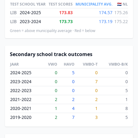
TEST
SCHOOL YEAR
TEST SCORES
MUNICIPALITY AVG.
🇳🇱 NL
LIB
2024-2025
173.83
174.57
175.26
LIB
2023-2024
173.73
173.19
175.22
Green = above municipality average · Red = below
Secondary school track outcomes
JAAR
VWO
HAVO
VMBO-T
VMBO-B/K
2024-2025
0
5
0
0
2023-2024
0
0
7
0
2022-2023
0
0
0
5
2021-2022
2
2
2
1
2020-2021
1
4
1
8
2019-2020
2
7
3
5