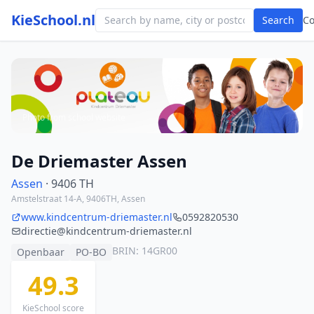
KieSchool.nl
Search
C
Photo from school website
De Driemaster Assen
Assen
· 9406 TH
Amstelstraat 14-A, 9406TH, Assen
www.kindcentrum-driemaster.nl
0592820530
directie@kindcentrum-driemaster.nl
BRIN: 14GR00
Openbaar
PO-BO
49.3
KieSchool score