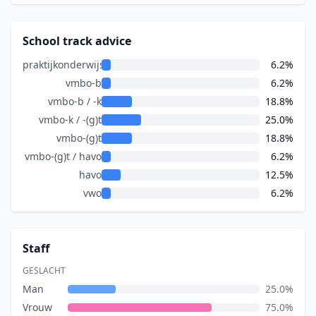
School track advice
praktijkonderwijs
6.2%
vmbo-b
6.2%
vmbo-b / -k
18.8%
vmbo-k / -(g)t
25.0%
vmbo-(g)t
18.8%
vmbo-(g)t / havo
6.2%
havo
12.5%
vwo
6.2%
Staff
GESLACHT
Man
25.0%
Vrouw
75.0%